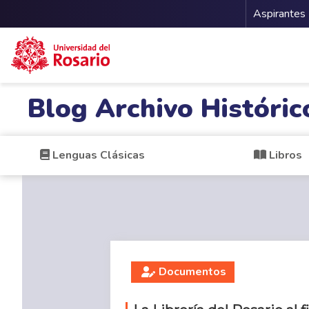
Menu 
Aspirantes
Pasar al contenido principal
Blog Archivo Históric
Lenguas Clásicas
Libros
Documentos