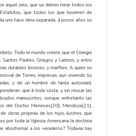
 con aquel zelo, que se deben mirar todos los
Estatutos, que todos los que huvieren de
cada uno hace obra separada, á pocos años se
ibirlo. Todo el mundo creera, que el Colegio
 Santos Padres, Griegos y Latinos, y entre
mas durables bronces, y marfiles, A quien se
istoval de Torres, impresas, aun viviendo Su
radas, y de un hombre de tanta autoridad.
nderan, que à toda costa, y sin reusar las
licados manuscritos, conque entretanto las
itos del Doctor Meneses
[20]
, Mendoza
[21]
,
de obras proprias de los hijos ilustres, que
os por toda la Yglesia Americana la doctrina
de abochornar a los venideros? Todavia hay