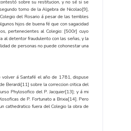
ontestó sobre su restitucion, y no sé si se
 el segundo tomo de la Algebra de Nicolao
[9]
,
Colegio del Rosario á pesar de las terribles
 algunos hijos de buena fé que con sagacidad
os, pertenecientes al Colegio: [500r] cuyo
a al detentor fraudulento con las señas, y la
calidad de personas no puede cohonestar una
e volver á Santafé el año de 1781, dispuse
 de Berardi
[11]
sobre la correccion critica del
Curso Phylosofico del P. Jacquier
[13]
; y á mi
osoficas de P. Fortunato a Brixia
[14]
. Pero
un cathedratico fuera del Colegio la obra de