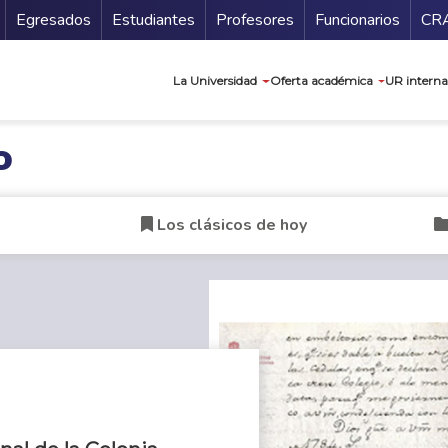
Secundario
Gu
Egresados
Estudiantes
Profesores
Funcionarios
CR
Navegación prin
La Universidad
Oferta académica
UR interna
o
Los clásicos de hoy