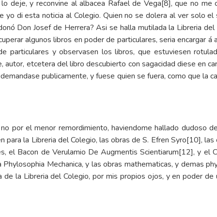
, lo deje, y reconvine al albacea Rafael de Vega
[8]
, que no me c
ue yo di esta noticia al Colegio. Quien no se dolera al ver solo
donó Don Josef de Herrera? Asi se halla mutilada la Libreria del 
uperar algunos libros en poder de particulares, seria encargar á
e particulares y observasen los libros, que estuviesen rotulad
e, autor, etcetera del libro descubierto con sagacidad diese en car
e demandase publicamente, y fuese quien se fuera, como que la 
y no por el menor remordimiento, haviendome hallado dudoso d
para la Libreria del Colegio, las obras de S. Efren Syro
[10]
, las
es, el Bacon de Verulamio De Augmentis Scientiarum
[12]
, y el 
a Phylosophia Mechanica, y las obras mathematicas, y demas phyl
 de la Libreria del Colegio, por mis propios ojos, y en poder de 