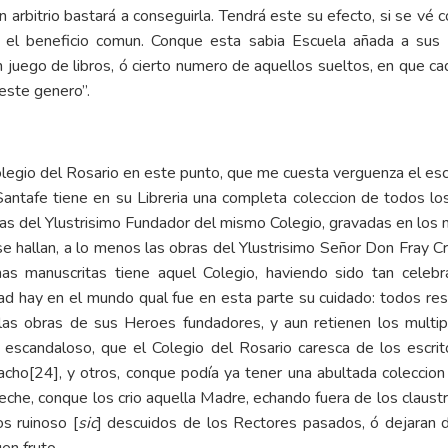
n arbitrio bastará a conseguirla. Tendrá este su efecto, si se vé
e el beneficio comun. Conque esta sabia Escuela añada a sus 
un juego de libros, ó cierto numero de aquellos sueltos, en que 
 este genero”.
legio del Rosario en este punto, que me cuesta verguenza el escr
ntafe tiene en su Libreria una completa coleccion de todos los
ras del Ylustrisimo Fundador del mismo Colegio, gravadas en los 
 se hallan, a lo menos las obras del Ylustrisimo Señor Don Fray Cr
umas manuscritas tiene aquel Colegio, haviendo sido tan celeb
 hay en el mundo qual fue en esta parte su cuidado: todos respo
as obras de sus Heroes fundadores, y aun retienen los multip
 escandaloso, que el Colegio del Rosario caresca de los escr
acho
[24]
, y otros, conque podía ya tener una abultada coleccion 
eche, conque los crio aquella Madre, echando fuera de los claustr
s ruinoso [
sic
] descuidos de los Rectores pasados, ó dejaran 
en fruto.