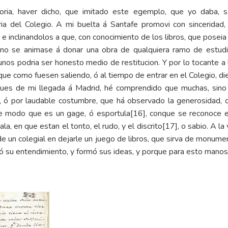
oria, haver dicho, que imitado este egemplo, que yo daba, 
ia del Colegio. A mi buelta á Santafe promovi con sinceridad, 
 e inclinandolos a que, con conocimiento de los libros, que poseia
no se animase á donar una obra de qualquiera ramo de estudios
unos podria ser honesto medio de restitucion. Y por lo tocante a 
que como fuesen saliendo, ó al tiempo de entrar en el Colegio, di
spues de mi llegada á Madrid, hé comprendido que muchas, sin
, ó por laudable costumbre, que há observado la generosidad, c
De modo que es un gage, ó esportula
[16]
, conque se reconoce el
la, en que estan el tonto, el rudo, y el discrito
[17]
, o sabio. A l
de un colegial en dejarle un juego de libros, que sirva de monume
ó su entendimiento, y formó sus ideas, y porque para esto manoseo