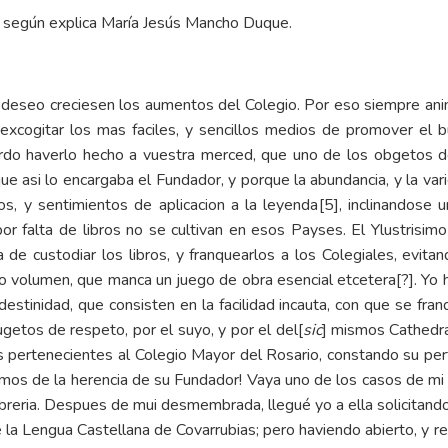
 según explica
María Jesús Mancho Duque
.
n deseo creciesen los aumentos del Colegio. Por eso siempre 
 excogitar los mas faciles, y sencillos medios de promover el 
rdo haverlo hecho a vuestra merced, que uno de los obgetos de 
ue asi lo encargaba el Fundador, y porque la abundancia, y la vari
os, y sentimientos de aplicacion a la leyenda
[5]
, inclinandose 
por falta de libros no se cultivan en esos Payses. El Ylustrisim
 de custodiar los libros, y franquearlos a los Colegiales, evitan
co volumen, que manca un juego de obra esencial etcetera[?]. Yo
ndestinidad, que consisten en la facilidad incauta, con que se fran
getos de respeto, por el suyo, y por el del[
sic
] mismos Cathedra
ros pertenecientes al Colegio Mayor del Rosario, constando su per
ismos de la herencia de su Fundador! Vaya uno de los casos de mi
libreria. Despues de mui desmembrada, llegué yo a ella solicitando
la Lengua Castellana de Covarrubias; pero haviendo abierto, y r