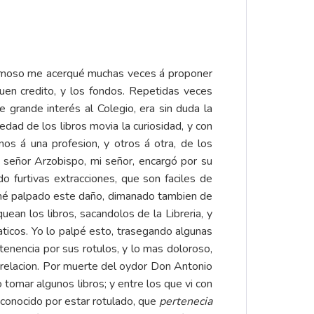
animoso me acerqué muchas veces á proponer
buen credito, y los fondos. Repetidas veces
grande interés al Colegio, era sin duda la
edad de los libros movia la curiosidad, y con
unos á una profesion, y otros á otra, de los
o señor Arzobispo, mi señor, encargó por su
do furtivas extracciones, que son faciles de
 hé palpado este daño, dimanado tambien de
quean los libros, sacandolos de la Libreria, y
ticos. Yo lo palpé esto, trasegando algunas
tenencia por sus rotulos, y lo mas doloroso,
 relacion. Por muerte del oydor Don Antonio
 tomar algunos libros; y entre los que vi con
econocido por estar rotulado, que
pertenecia