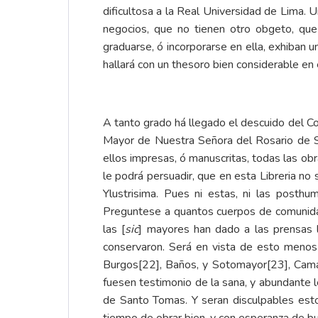
dificultosa a la Real Universidad de Lima. U
negocios, que no tienen otro obgeto, qu
graduarse, ó incorporarse en ella, exhiban 
hallará con un thesoro bien considerable en
A tanto grado há llegado el descuido del Co
Mayor de Nuestra Señora del Rosario de Sa
ellos impresas, ó manuscritas, todas las ob
le podrá persuadir, que en esta Libreria no
Ylustrisima. Pues ni estas, ni las posth
Preguntese a quantos cuerpos de comunidad
las [
sic
] mayores han dado a las prensas l
conservaron. Será en vista de esto menos
Burgos
[22]
, Baños, y Sotomayor
[23]
, Cam
fuesen testimonio de la sana, y abundante l
de Santo Tomas. Y seran disculpables esto
tiempo de obrar bien, y con esperanza de bu