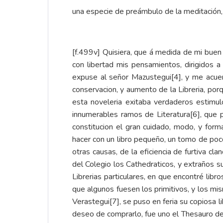
una especie de preámbulo de la meditación,
[f.499v] Quisiera, que á medida de mi bue
con libertad mis pensamientos, dirigidos a
expuse al señor Mazustegui
[4]
, y me acue
conservacion, y aumento de la Libreria, porq
esta noveleria exitaba verdaderos estimul
innumerables ramos de Literatura
[6]
, que 
constitucion el gran cuidado, modo, y forma
hacer con un libro pequeño, un tomo de po
otras causas, de la eficiencia de furtiva cla
del Colegio los Cathedraticos, y extraños su
Librerias particulares, en que encontré lib
que algunos fuesen los primitivos, y los m
Verastegui
[7]
, se puso en feria su copiosa 
deseo de comprarlo, fue uno el Thesauro de 