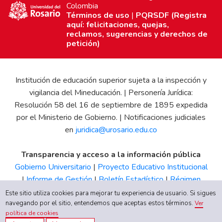
Colombia
Términos de uso
|
PQRSDF (Registra
aquí: felicitaciones, quejas,
reclamos, sugerencias y derechos de
petición)
Institución de educación superior sujeta a la inspección y
vigilancia del Mineducación. | Personería Jurídica:
Resolución 58 del 16 de septiembre de 1895 expedida
por el Ministerio de Gobierno. | Notificaciones judiciales
en
juridica@urosario.edu.co
Transparencia y acceso a la información pública
Gobierno Universitario
|
Proyecto Educativo Institucional
|
Informe de Gestión
|
Boletín Estadístico
|
Régimen
Tributario
|
Estados Financieros
|
Código de Ética
|
Canal
Este sitio utiliza cookies para mejorar tu experiencia de usuario. Si sigues
de Integridad UR
navegando por el sitio, entendemos que aceptas estos términos.
Ver
política de cookies