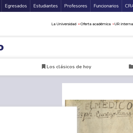
Secundario
Gu
Egresados
Estudiantes
Profesores
Funcionarios
CR
Navegación prin
La Universidad
Oferta académica
UR interna
o
Los clásicos de hoy