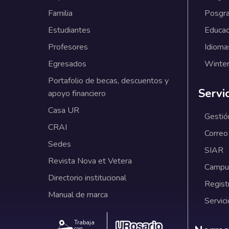
Familia
Posgr
Estudiantes
Educac
Profesores
Idioma
Egresados
Winter
Portafolio de becas, descuentos y
Servi
apoyo financiero
Casa UR
Gestió
CRAI
Correo
Sedes
SIAR
Revista Nova et Vetera
Campus
Directorio institucional
Regist
Manual de marca
Servici
Trabaja
con