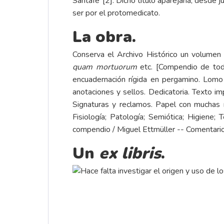
Santafé”
[2]
. Dicho título aparejaría, desde 
ser por el protomedicato.
La obra.
Conserva el Archivo Histórico un volumen
quam mortuorum
etc. [Compendio de toda 
encuadernación rígida en pergamino. Lomo c
anotaciones y sellos. Dedicatoria. Texto i
Signaturas y reclamos. Papel con muchas m
Fisiología; Patología; Semiótica; Higiene
compendio / Miguel Ettmüller -- Comentari
Un
ex libris
.