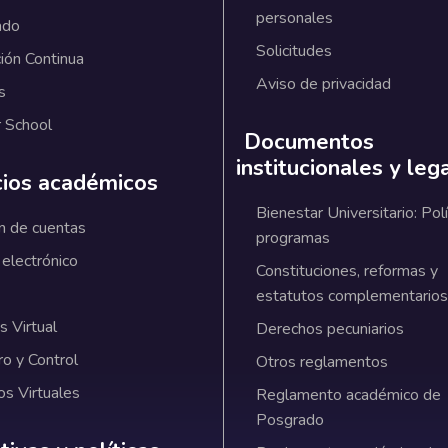
personales
ado
Solicitudes
ión Continua
Aviso de privacidad
s
 School
Documentos
institucionales y leg
cios académicos
Bienestar Universitario: Polí
n de cuentas
programas
 electrónico
Constituciones, reformas y
estatutos complementarios
 Virtual
Derechos pecuniarios
ro y Control
Otros reglamentos
os Virtuales
Reglamento académico de
Posgrado