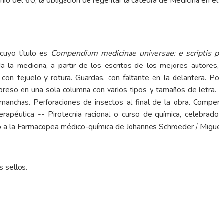
junio del 60, la obligación de regentar la cátedra de Medicina en e
 cuyo título es
Compendium medicinae universae: e scriptis 
la medicina, a partir de los escritos de los mejores autores, 
on tejuelo y rotura. Guardas, con faltante en la delantera. Po
mpreso en una sola columna con varios tipos y tamaños de letra.
anchas. Perforaciones de insectos al final de la obra. Compen
; Terapéutica -- Pirotecnia racional o curso de química, celeb
o a la Farmacopea médico-química de Johannes Schröeder / Migue