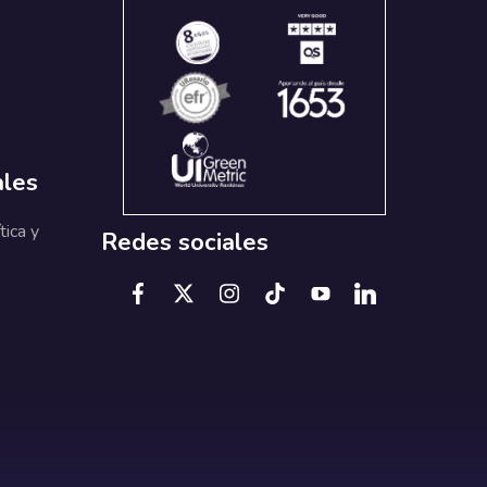
ales
tica y
Redes sociales