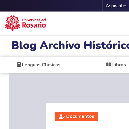
Menu 
Aspirantes
Pasar al contenido principal
Blog Archivo Históric
Lenguas Clásicas
Libros
Documentos