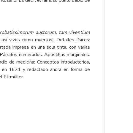
l Rosario. Es decir, el famoso pleito debió de
probatissimorum auctorum, tam viventium
así vivos como muertos]. Detalles físicos:
rtada impresa en una sola tinta, con varias
 Párrafos numerados. Apostillas marginales.
dio de medicina: Conceptos introductorios,
rado en 1671 y redactado ahora en forma de
l Ettmüller.