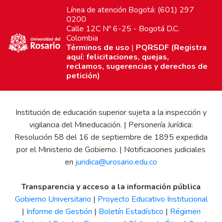
Línea de atención Bogotá: (601) 297
0200
Calle 12C Nº 6-25 - Bogotá D.C.
Colombia
Términos de uso
|
PQRSDF (Registra
aquí: felicitaciones, quejas,
reclamos, sugerencias y derechos de
petición)
Institución de educación superior sujeta a la inspección y
vigilancia del Mineducación. | Personería Jurídica:
Resolución 58 del 16 de septiembre de 1895 expedida
por el Ministerio de Gobierno. | Notificaciones judiciales
en
juridica@urosario.edu.co
Transparencia y acceso a la información pública
Gobierno Universitario
|
Proyecto Educativo Institucional
|
Informe de Gestión
|
Boletín Estadístico
|
Régimen