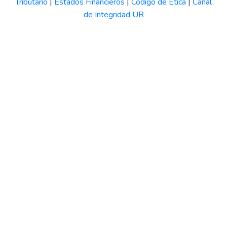
Tributario
|
Estados Financieros
|
Código de Ética
|
Canal
de Integridad UR