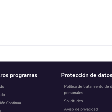
ros programas
Protección de dato
ado
Política de tratamiento de 
personales
ado
Solicitudes
ión Continua
Aviso de privacidad
s