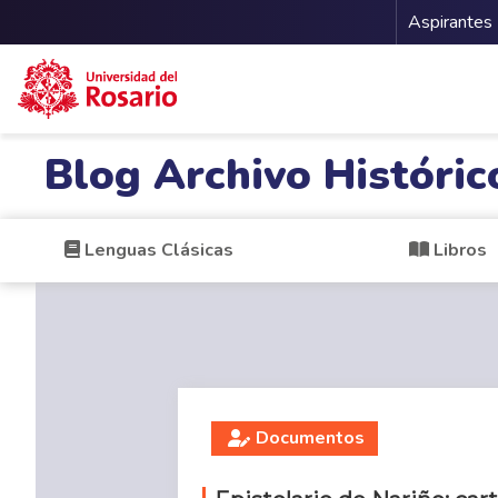
Menu 
Aspirantes
Pasar al contenido principal
Blog Archivo Históric
Lenguas Clásicas
Libros
Documentos