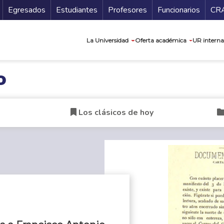
Secundario
Gu
Egresados
Estudiantes
Profesores
Funcionarios
CR
Navegación prin
La Universidad
Oferta académica
UR interna
o
Los clásicos de hoy