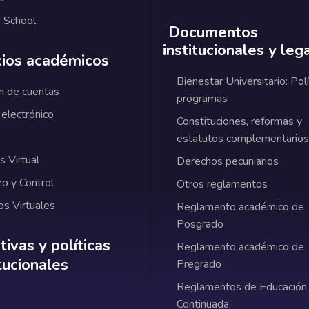
 School
Documentos
institucionales y leg
cios académicos
Bienestar Universitario: Polí
n de cuentas
programas
 electrónico
Constituciones, reformas y
estatutos complementarios
 Virtual
Derechos pecuniarios
ro y Control
Otros reglamentos
os Virtuales
Reglamento académico de
Posgrado
ativas y políticas institucionales
ivas y políticas
Reglamento académico de
itucionales
Pregrado
Reglamentos de Educación
Continuada