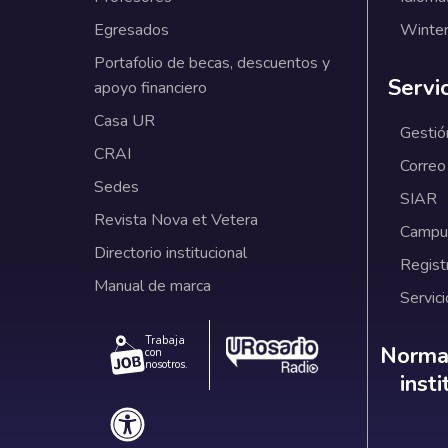
Egresados
Winter
Portafolio de becas, descuentos y
Servi
apoyo financiero
Casa UR
Gestió
CRAI
Correo
Sedes
SIAR
Revista Nova et Vetera
Campus
Directorio institucional
Regist
Manual de marca
Servici
Trabaja
Norm
Normat
con
nosotros.
inst