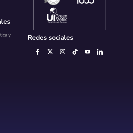
ales
tica y
Redes sociales