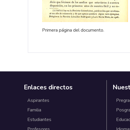
Primera página del documento.
Enlaces directos
Nuest
Aspirantes
Pregr
Familia
Posgr
Estudiantes
Educac
Profesores
Idioma