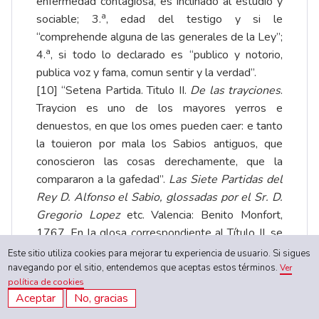
enfermedad contagiosa, es inclinado al estudio y
a
sociable; 3.
, edad del testigo y si le
“comprehende alguna de las generales de la Ley”;
a
4.
, si todo lo declarado es “publico y notorio,
publica voz y fama, comun sentir y la verdad”.
[10]
“Setena Partida. Titulo II.
De las trayciones
.
Traycion es uno de los mayores yerros e
denuestos, en que los omes pueden caer: e tanto
la touieron por mala los Sabios antiguos, que
conoscieron las cosas derechamente, que la
compararon a la gafedad”.
Las Siete Partidas del
Rey D. Alfonso el Sabio, glossadas por el Sr. D.
Gregorio Lopez
etc. Valencia: Benito Monfort,
1767. En la glosa correspondiente al Título II, se
debate ampliamente si las penas alcanzan a los
Este sitio utiliza cookies para mejorar tu experiencia de usuario. Si sigues
hijos ya concebidos cuando el delito.
navegando por el sitio, entendemos que aceptas estos términos.
Ver
política de cookies
[11]
La Partida, referente a castigos hereditarios
Aceptar
No, gracias
por traición “estipula pena de infamia y privación