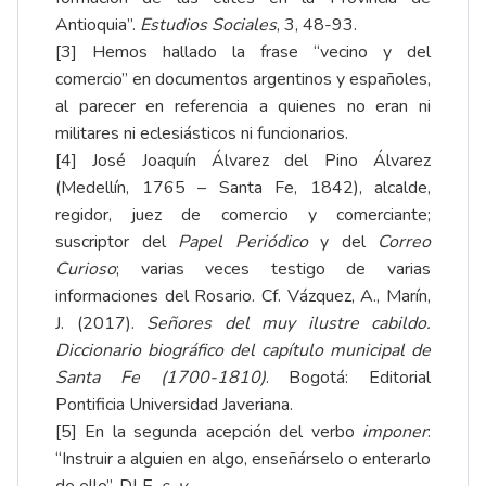
Antioquia”.
Estudios Sociales
, 3, 48-93.
[3]
Hemos hallado la frase “vecino y del
comercio” en documentos argentinos y españoles,
al parecer en referencia a quienes no eran ni
militares ni eclesiásticos ni funcionarios.
[4]
José Joaquín Álvarez del Pino Álvarez
(Medellín, 1765 – Santa Fe, 1842), alcalde,
regidor, juez de comercio y comerciante;
suscriptor del
Papel Periódico
y del
Correo
Curioso
; varias veces testigo de varias
informaciones del Rosario. Cf. Vázquez, A., Marín,
J. (2017).
Señores del muy ilustre cabildo.
Diccionario biográfico del capítulo municipal de
Santa Fe (1700-1810)
. Bogotá: Editorial
Pontificia Universidad Javeriana.
[5]
En la segunda acepción del verbo
imponer
:
“Instruir a alguien en algo, enseñárselo o enterarlo
de ello”. DLE,
s. v
.