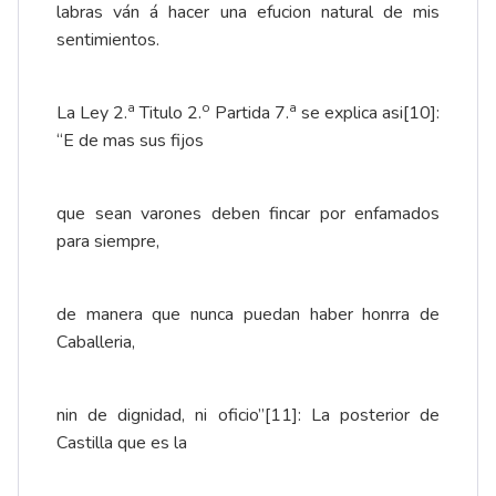
labras ván á hacer una efucion natural de mis
sentimientos.
a
o
a
La Ley 2.
Titulo 2.
Partida 7.
se explica asi
[10]
:
“E de mas sus fijos
que sean varones deben fincar por enfamados
para siempre,
de manera que nunca puedan haber honrra de
Caballeria,
nin de dignidad, ni oficio”
[11]
: La posterior de
Castilla que es la