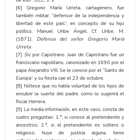
[6]
Gregorio María Urreta, cartagenero, fue
también militar; “defensor de la independencia y
libertad de este pais”, en concepto de su hijo
político, Manuel Uribe Ángel. Cf. Uribe, M.
(1871).
Defensa del señor Gregorio María
Urreta
.
[7]
Sic
por Capistrano. Juan de Capistrano fue un
franciscano napolitano, canonizado en 1690 por el
papa Alejandro VIII. Se le conoce por el “Santo de
Europa” y su fiesta cae el 23 de octubre.
[8]
Nótese que no había voluntad de los hijos de
encubrir la suerte del padre, como lo sugerirá el
fiscal Herrera.
[9]
La media información, en este caso, consta de
a
cuatro preguntas: 1.
, si conoce al pretendiente y
a
ancestros; 2.
, si el pretendiente es soltero o
religioso, huye de justicia alguna, tiene