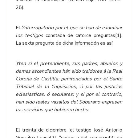
28).
El
Ynterrogatorio por el que se han de examinar
los testigos
constaba de catorce preguntas
[1]
.
La sexta pregunta de dicha Información es así:
Yten si el pretendiente, sus padres, abuelos y
demas ascendientes hán sido traidores á la Real
Corona de Castilla: penitenciados por el Santo
Tribunal de la Ynquisicion, ó por las justicias
eclesiasticas, ó seculares; y si por el contrario,
han sido leales vasallos del Soberano expresen
los servicios que hubieren hecho.
El treinta de diciembre, el testigo José Antonio
González Leyva
[2]
, “vecino y del comercio
[3]
de