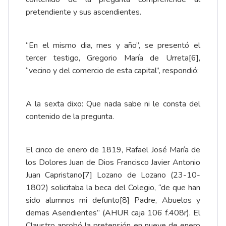
pretendiente y sus ascendientes.
“En el mismo dia, mes y año”, se presentó el
tercer testigo, Gregorio María de Urreta
[6]
,
“vecino y del comercio de esta capital”, respondió:
A la sexta dixo: Que nada sabe ni le consta del
contenido de la pregunta.
El cinco de enero de 1819, Rafael José María de
los Dolores Juan de Dios Francisco Javier Antonio
Juan Capristano
[7]
Lozano de Lozano (23-10-
1802) solicitaba la beca del Colegio, “de que han
sido alumnos mi defunto
[8]
Padre, Abuelos y
demas Asendientes” (AHUR caja 106 f.408r). El
Claustro aprobó la pretensión en nueve de enero