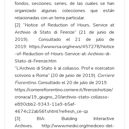
fondos, secciones, series, de las cuales se han
organizado algunas colecciones que están
relacionadas con un tema particular.
[2]
“Notice of Reduction of Hours, Service at
Archivio di Stato di Firenze” (21 de junio de
2019). Consultado el 21 de julio de
2019:
https://www.rsa.org/news/457278/Notice
-of-Reduction-of-Hours-Service-at-Archivio-di-
Stato-di-Firenze.htm
“L’Archivio di Stato è al collasso. Prof e ricercatori
scrivono a Roma” (20 de junio de 2019).
Corriere
Fiorentino
. Consultado el 20 de julio de 2019.
https://corrierefiorentino.corriere.it/firenze/notizie/
cronaca/19_giugno_20/archivio-stato-collasso-
e890cbb2-9343-11e9-b5af-
4674c22ab56f.shtml?refresh_ce-cp
[3]
BIA: Building Interactive
Archives.
http://www.medici.org/mediceo-del-