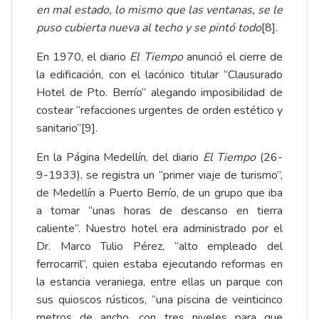
en mal estado, lo mismo que las ventanas, se le
puso cubierta nueva al techo y se pintó todo
[8]
.
En 1970, el diario
El Tiempo
anunció el cierre de
la edificación, con el lacónico titular “Clausurado
Hotel de Pto. Berrío” alegando imposibilidad de
costear “refacciones urgentes de orden estético y
sanitario”
[9]
.
En la Página Medellín, del diario
El Tiempo
(26-
9-1933), se registra un “primer viaje de turismo”,
de Medellín a Puerto Berrío, de un grupo que iba
a tomar “unas horas de descanso en tierra
caliente”. Nuestro hotel era administrado por el
Dr. Marco Tulio Pérez, “alto empleado del
ferrocarril”, quien estaba ejecutando reformas en
la estancia veraniega, entre ellas un parque con
sus quioscos rústicos, “una piscina de veinticinco
metros de ancho, con tres niveles para que