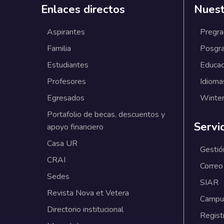
Enlaces directos
Nuest
Aspirantes
Pregr
Familia
Posgr
Estudiantes
Educac
Profesores
Idioma
Egresados
Winter
Portafolio de becas, descuentos y
Servi
apoyo financiero
Casa UR
Gestió
CRAI
Correo
Sedes
SIAR
Revista Nova et Vetera
Campus
Directorio institucional
Regist