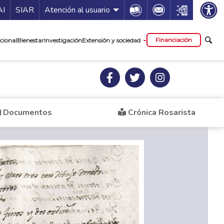
ía de servicios
Icon
Icon
Icon
AI
SIAR
Atención al usuario
cipal
Financiación
cional
Bienestar
Investigación
Extensión y sociedad
Documentos
Crónica Rosarista