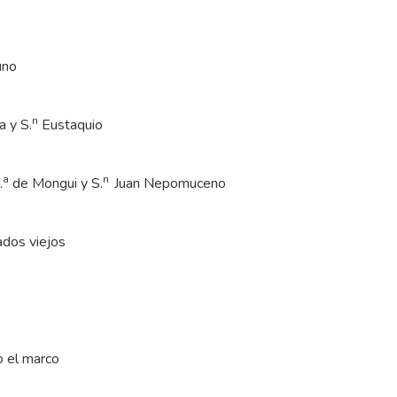
uno
n
a y S.
Eustaquio
a
n
.
de Mongui y S.
Juan Nepomuceno
ados viejos
o el marco