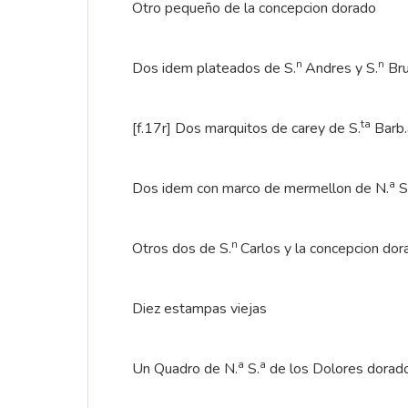
Otro pequeño de la concepcion dorado
n
n
Dos idem plateados de S.
Andres y S.
Br
ta
[f.17r] Dos marquitos de carey de S.
Barb.
a
Dos idem con marco de mermellon de N.
S
n
Otros dos de S.
Carlos y la concepcion dor
Diez estampas viejas
a
a
Un Quadro de N.
S.
de los Dolores dorad