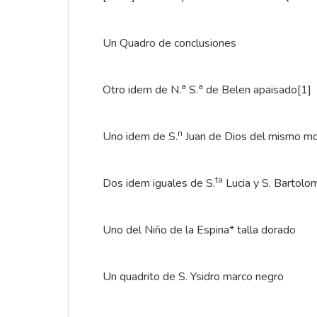
Un Quadro de conclusiones
a
a
Otro idem de N.
S.
de Belen apaisado
[1]
n
Uno idem de S.
Juan de Dios del mismo m
ta
Dos idem iguales de S.
Lucia y S. Bartolo
Uno del Niño de la Espina* talla dorado
Un quadrito de S. Ysidro marco negro