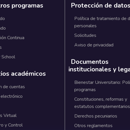
ros programas
Protección de dato
ado
Política de tratamiento de 
personales
ado
Solicitudes
ión Continua
Aviso de privacidad
s
 School
Documentos
institucionales y leg
cios académicos
Bienestar Universitario: Polí
n de cuentas
programas
 electrónico
Constituciones, reformas y
estatutos complementarios
 Virtual
Derechos pecuniarios
ro y Control
Otros reglamentos