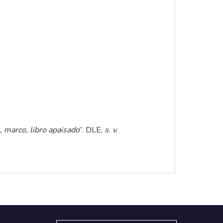
 marco, libro apaisado
”.
DLE,
s. v.