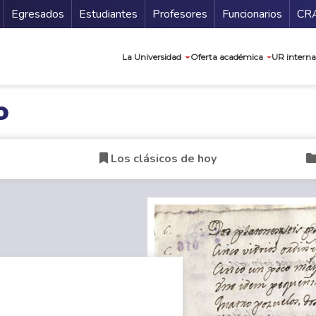
Secundario
Gu
Egresados
Estudiantes
Profesores
Funcionarios
CR
Navegación prin
La Universidad
Oferta académica
UR interna
o
Los clásicos de hoy