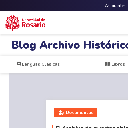
Menu 
Aspirantes
Pasar al contenido principal
Blog Archivo Históric
Lenguas Clásicas
Libros
Documentos