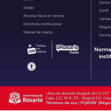
Correo
Sedes
SIAR
Revista Nova et Vetera
Campus
Directorio institucional
Regist
Manual de marca
Servici
Trabaja
Norm
Normat
con
nosotros.
inst
Línea de atención Bogotá: (601) 29
Calle 12C Nº 6-25 - Bogotá D.C. Col
Términos de uso
|
PQRSDF (Registr