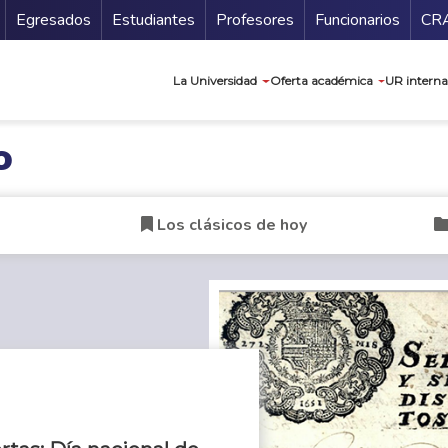
Secundario
Gu
Egresados
Estudiantes
Profesores
Funcionarios
CR
Navegación prin
La Universidad
Oferta académica
UR interna
o
Los clásicos de hoy