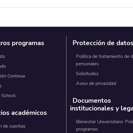
ros programas
Protección de dato
ado
Política de tratamiento de 
personales
ado
Solicitudes
ión Continua
Aviso de privacidad
s
 School
Documentos
institucionales y leg
cios académicos
Bienestar Universitario: Polí
n de cuentas
programas