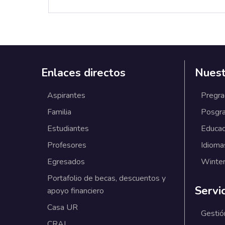
Enlaces directos
Nuest
Aspirantes
Pregr
Familia
Posgr
Estudiantes
Educac
Profesores
Idioma
Egresados
Winter
Portafolio de becas, descuentos y
Servi
apoyo financiero
Casa UR
Gestió
CRAI