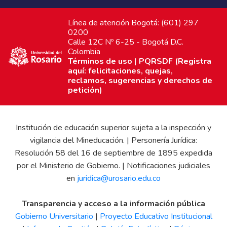
Línea de atención Bogotá: (601) 297
0200
Calle 12C Nº 6-25 - Bogotá D.C.
Colombia
Términos de uso
|
PQRSDF (Registra
aquí: felicitaciones, quejas,
reclamos, sugerencias y derechos de
petición)
Institución de educación superior sujeta a la inspección y
vigilancia del Mineducación. | Personería Jurídica:
Resolución 58 del 16 de septiembre de 1895 expedida
por el Ministerio de Gobierno. | Notificaciones judiciales
en
juridica@urosario.edu.co
Transparencia y acceso a la información pública
Gobierno Universitario
|
Proyecto Educativo Institucional