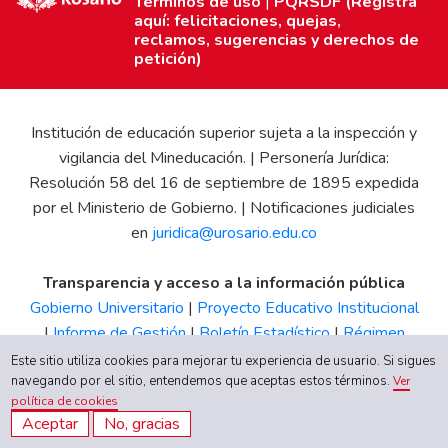
Términos de uso
|
PQRSDF (Registra
aquí: felicitaciones, quejas,
reclamos, sugerencias y derechos de
petición)
Institución de educación superior sujeta a la inspección y
vigilancia del Mineducación. | Personería Jurídica:
Resolución 58 del 16 de septiembre de 1895 expedida
por el Ministerio de Gobierno. | Notificaciones judiciales
en
juridica@urosario.edu.co
Transparencia y acceso a la información pública
Gobierno Universitario
|
Proyecto Educativo Institucional
|
Informe de Gestión
|
Boletín Estadístico
|
Régimen
Tributario
|
Estados Financieros
|
Código de Ética
|
Canal
Este sitio utiliza cookies para mejorar tu experiencia de usuario. Si sigues
navegando por el sitio, entendemos que aceptas estos términos.
de Integridad UR
Ver
política de cookies
Aceptar
No, gracias