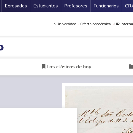
Secundario
Gu
Egresados
Estudiantes
Profesores
Funcionarios
CR
Navegación prin
La Universidad
Oferta académica
UR interna
o
Los clásicos de hoy