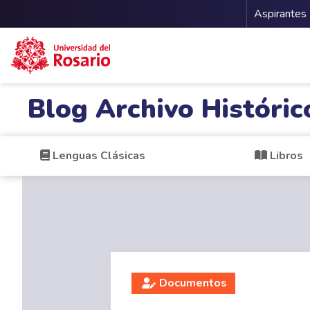
Menu 
Aspirantes
Pasar al contenido principal
Blog Archivo Históric
Lenguas Clásicas
Libros
Documentos