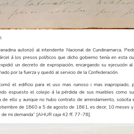
.
anadina autorizó al intendente Nacional de Cundinamarca, Pedr
cárcel á los presos políticos que dicho gobierno tenía en esta 
expidió un decreto de expropiación, encargando su ejecución a
mado por la fuerza y quedó al servicio de la Confederación.
omó el edificio para el uso mas ruinoso i mas inapropiado, 
ando espuesto el colejio á la pérdida de sus muebles como su
sta de ello y aunque no hubo contrato de arrendamiento, solicita
tiembre de 1860 a 5 de agosto de 1861, es decir, 10 meses y 10 
ida de mi demanda” [AHUR caja 42 ff. 77-78].