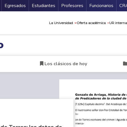
Secundario
Gu
Egresados
Estudiantes
Profesores
Funcionarios
CR
Navegación prin
La Universidad
Oferta académica
UR interna
o
Los clásicos de hoy