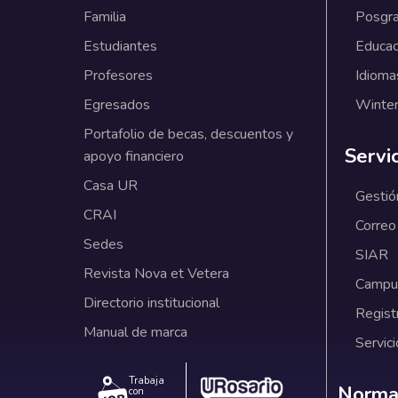
Familia
Posgr
Estudiantes
Educac
Profesores
Idioma
Egresados
Winter
Portafolio de becas, descuentos y
Servi
apoyo financiero
Casa UR
Gestió
CRAI
Correo
Sedes
SIAR
Revista Nova et Vetera
Campus
Directorio institucional
Regist
Manual de marca
Servici
Trabaja
Norm
Normat
con