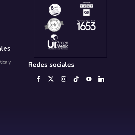
ales
tica y
Redes sociales