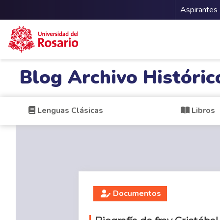
Menu 
Aspirantes
Pasar al contenido principal
Blog Archivo Históric
Lenguas Clásicas
Libros
Documentos