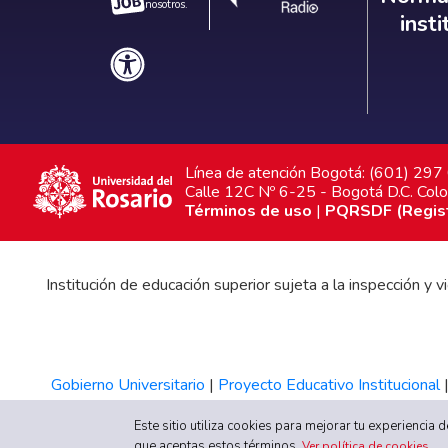
nosotros.
inst
Línea de atención Bogotá: (601) 29
Calle 12C Nº 6-25 - Bogotá D.C. Col
Términos de uso
|
PQRSDF (Registr
Institución de educación superior sujeta a la inspección y
Gobierno Universitario
|
Proyecto Educativo Institucional
Este sitio utiliza cookies para mejorar tu experiencia
que aceptas estos términos.
Ver política de cookies