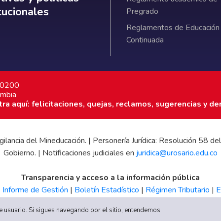
itucionales
Pregrado
Reglamentos de Educación
Continuada
7 0200
ombia
a aquí: felicitaciones, quejas, reclamos, sugerencias y de
 vigilancia del Mineducación. | Personería Jurídica: Resolución 58
Gobierno. | Notificaciones judiciales en
juridica@urosario.edu.co
Transparencia y acceso a la información pública
|
Informe de Gestión
|
Boletín Estadístico
|
Régimen Tributario
|
E
UR
 de usuario. Si sigues navegando por el sitio, entendemos