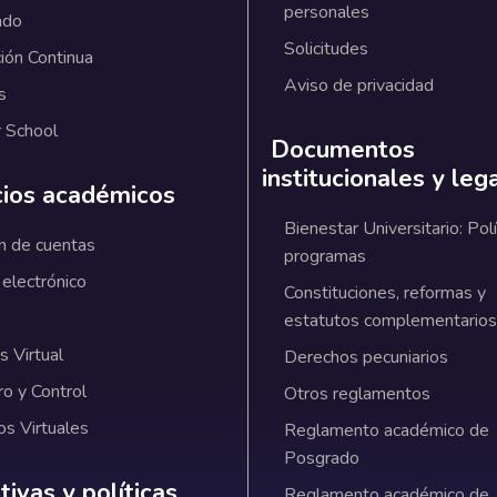
personales
ado
Solicitudes
ión Continua
Aviso de privacidad
s
 School
Documentos
institucionales y leg
cios académicos
Bienestar Universitario: Polí
n de cuentas
programas
 electrónico
Constituciones, reformas y
estatutos complementarios
 Virtual
Derechos pecuniarios
ro y Control
Otros reglamentos
os Virtuales
Reglamento académico de
Posgrado
ativas y políticas institucionales
ivas y políticas
Reglamento académico de