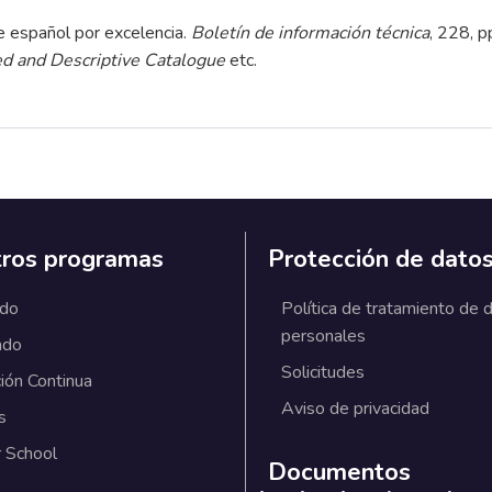
 español por excelencia.
Boletín de información técnica
, 228, p
ed and Descriptive Catalogue
etc.
ros programas
Protección de dato
ado
Política de tratamiento de 
personales
ado
Solicitudes
ión Continua
Aviso de privacidad
s
 School
Documentos