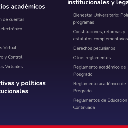
institucionales y leg
cios académicos
Bienestar Universitario: Polí
n de cuentas
programas
 electrónico
Constituciones, reformas y
estatutos complementarios
 Virtual
Derechos pecuniarios
ro y Control
Otros reglamentos
os Virtuales
Reglamento académico de
Posgrado
ativas y políticas institucionales
ivas y políticas
Reglamento académico de
itucionales
Pregrado
Reglamentos de Educación
Continuada