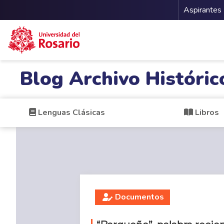
Menu 
Aspirantes
Pasar al contenido principal
Blog Archivo Históric
Lenguas Clásicas
Libros
Documentos