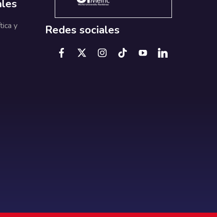
ales
tica y
Redes sociales