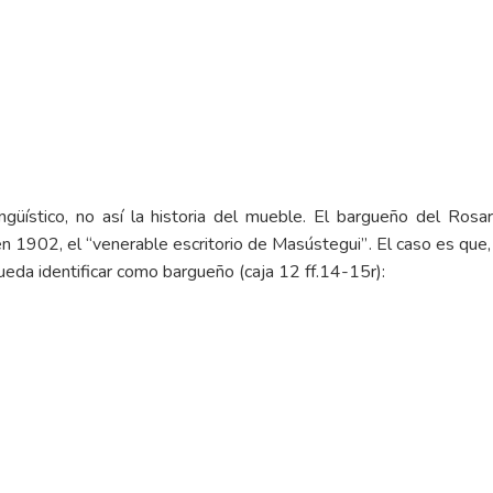
güístico, no así la historia del mueble. El bargueño del Rosar
 en 1902, el
“venerable escritorio de Masústegui”
. El caso es que,
eda identificar como bargueño (caja 12 ff.14-15r):