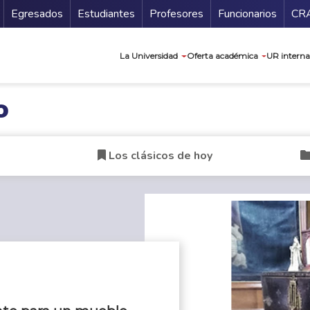
Secundario
Gu
Egresados
Estudiantes
Profesores
Funcionarios
CR
Navegación prin
La Universidad
Oferta académica
UR interna
o
Los clásicos de hoy