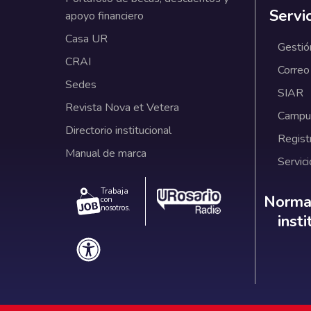
Servi
apoyo financiero
Casa UR
Gestió
CRAI
Correo
Sedes
SIAR
Revista Nova et Vetera
Campus
Directorio institucional
Regist
Manual de marca
Servici
Trabaja
Norm
Normat
con
nosotros.
inst