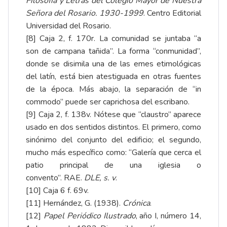
Filosofía y Letras del Colegio Mayor de Nuestra
Señora del Rosario. 1930-1999
. Centro Editorial
Universidad del Rosario.
[8]
Caja 2, f. 170r. La comunidad se juntaba “a
son de campana tañida”. La forma “conmunidad”,
donde se disimila una de las emes etimológicas
del latín, está bien atestiguada en otras fuentes
de la época. Más abajo, la separación de “in
commodo” puede ser caprichosa del escribano.
[9]
Caja 2, f. 138v. Nótese que “claustro” aparece
usado en dos sentidos distintos. El primero, como
sinónimo del conjunto del edificio; el segundo,
mucho más específico como: “Galería que cerca el
patio principal de una iglesia o
convento”.
RAE.
DLE, s. v
.
[10]
Caja 6 f. 69v.
[11]
Hernández, G. (1938).
Crónica
.
[12]
Papel Periódico Ilustrado
, año I, número 14,