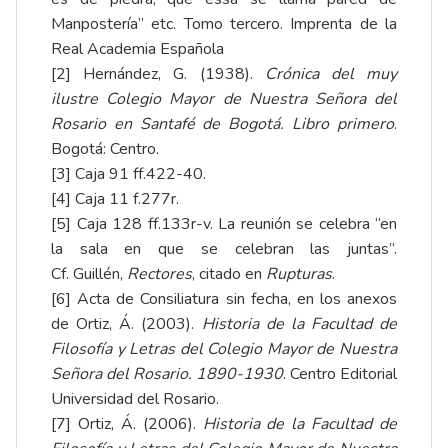
Manpostería” etc.
Tomo tercero
. Imprenta de la
Real Academia Española
[2]
Hernández, G. (1938).
Crónica del muy
ilustre Colegio Mayor de Nuestra Señora del
Rosario en Santafé de Bogotá. Libro primero
.
Bogotá: Centro.
[3]
Caja 91 ff.422-40.
[4]
Caja 11 f.277r.
[5]
Caja 128 ff.133r-v. La reunión se celebra “en
la sala en que se celebran las juntas”.
Cf. Guillén,
Rectores
, citado en
Rupturas
.
[6]
Acta de Consiliatura sin fecha, en los anexos
de Ortiz, Á. (2003).
Historia de la Facultad de
Filosofía y Letras del Colegio Mayor de Nuestra
Señora del Rosario. 1890-1930
. Centro Editorial
Universidad del Rosario.
[7]
Ortiz, Á. (2006).
Historia de la Facultad de