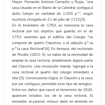
Mayor, Fernando Antonio Camacho y Rojas, “una
casa cituada en el Barrio de la Catedral contigua á
s
dicho Colejio en cantidad de 1,000 p.
”, según
escritura otorgada en 21 de julio de 1732
[3]
.
En el
Inventario de 1783
, se menciona la casa
rectoral por los objetos que guarda; en el de
1793, asientan que el edificio del Colegio "se
e
compone de quatro Claustros, y el callejón q.
va
a
p.
la casa Rectoral"
[4]
. En tiempos del rectorado
de Rosillo (1802-5), se habla de la necesidad de
ampliar la casa rectoral, añadiéndole alguna parte
del Claustro. Una resolución manda “agregar a la
casa rectoral el quarto del colegio inmediato a
ella”
[5]
. Consecuencia lógica: el Claustro y la casa,
por ser contiguos, permitían este tipo de arreglos.
Entre los daños que causó el terremoto de 1826,
aparecen listados los de la casa rectoral. El
inmueble, al parecer, estuvo dado en arriendo en