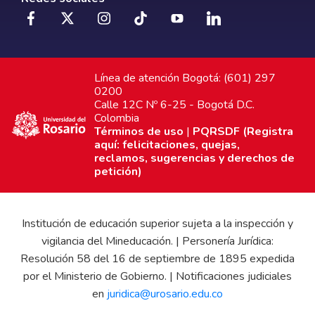
Línea de atención Bogotá: (601) 297
0200
Calle 12C Nº 6-25 - Bogotá D.C.
Colombia
Términos de uso
|
PQRSDF (Registra
aquí: felicitaciones, quejas,
reclamos, sugerencias y derechos de
petición)
Institución de educación superior sujeta a la inspección y
vigilancia del Mineducación. | Personería Jurídica:
Resolución 58 del 16 de septiembre de 1895 expedida
por el Ministerio de Gobierno. | Notificaciones judiciales
en
juridica@urosario.edu.co