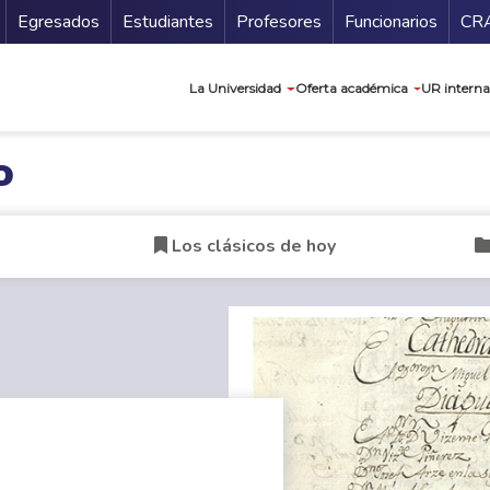
Secundario
Gu
Egresados
Estudiantes
Profesores
Funcionarios
CR
Navegación prin
La Universidad
Oferta académica
UR interna
o
Los clásicos de hoy