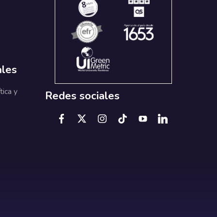
ales
tica y
Redes sociales