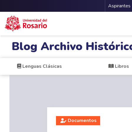
Menu 
Aspirantes
Pasar al contenido principal
Blog Archivo Históric
Lenguas Clásicas
Libros
Documentos