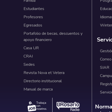
Familia
Posgr
Estudiantes
Educac
Profesores
Idioma
Egresados
Winter
Portafolio de becas, descuentos y
Servi
apoyo financiero
Casa UR
Gestió
CRAI
Correo
Sedes
SIAR
Revista Nova et Vetera
Campus
Directorio institucional
Regist
Manual de marca
Servici
Trabaja
Norm
Normat
con
nosotros.