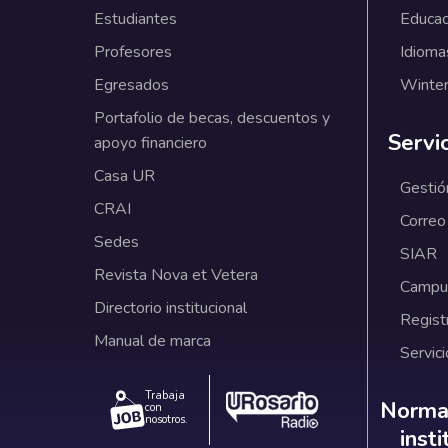
Estudiantes
Educac
Profesores
Idioma
Egresados
Winter
Portafolio de becas, descuentos y
Servi
apoyo financiero
Casa UR
Gestió
CRAI
Correo
Sedes
SIAR
Revista Nova et Vetera
Campus
Directorio institucional
Regist
Manual de marca
Servici
Trabaja
Norm
Normat
con
nosotros.
inst