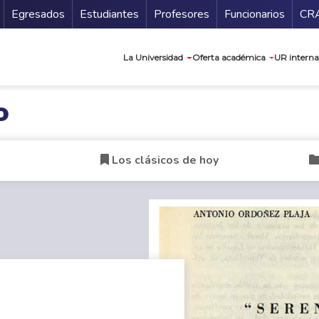
Secundario
Gu
Egresados
Estudiantes
Profesores
Funcionarios
CR
Navegación prin
La Universidad
Oferta académica
UR interna
o
Los clásicos de hoy