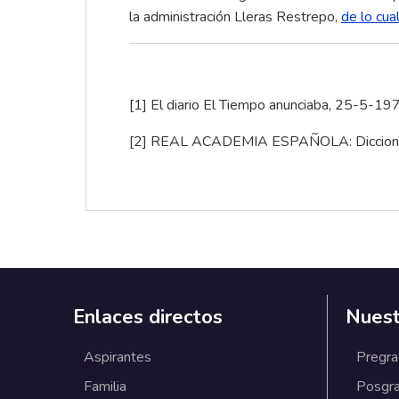
la administración Lleras Restrepo,
de lo cua
[1]
El diario El Tiempo anunciaba, 25-5-1976
[2]
REAL ACADEMIA ESPAÑOLA: Diccionario de
Enlaces directos
Nuest
Aspirantes
Pregr
Familia
Posgr