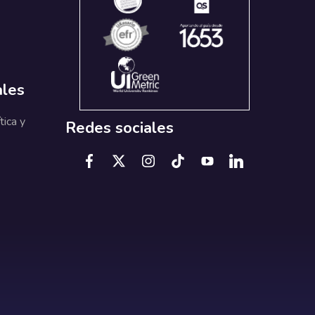
ales
tica y
Redes sociales