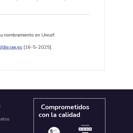
 su nombramiento en Unicef.
//dle.rae.es
[16-5-2025].
s
Comprometidos
con la calidad
datos