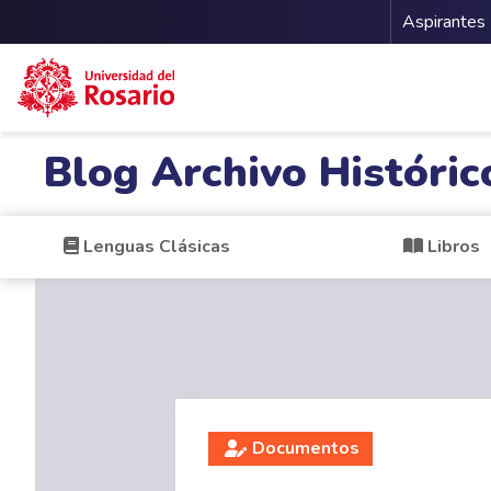
Menu 
Aspirantes
Pasar al contenido principal
Blog Archivo Históric
Lenguas Clásicas
Libros
Documentos