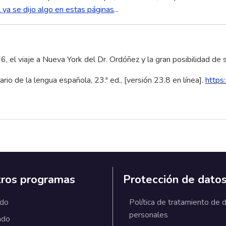
l ya se dijo algo en estas páginas
...
, el viaje a Nueva York del Dr. Ordóñez y la gran posibilidad de
 la lengua española, 23.ª ed., [versión 23.8 en línea].
https:
ros programas
Protección de dato
ado
Política de tratamiento de 
personales
ado