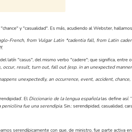
chance" y "casualidad". Es más, acudiendo al Webster, hallamos lo
glo-French, from Vulgar Latin *cadentia fall, from Latin cadent
f.
 del latín "casus", del mismo verbo "cadere"; que significa, entre 
, occur, result, turn out, fall out (esp. in an unexpected manner
happens unexpectedly, an occurrence, event, accident, chance
rendipidad’. El
Diccionario de la lengua española
las define así:
 penicilina fue una serendipia
. Sin.: serendipidad, casualidad, car
amos serendípicamente con que, de ministro, fue parte activa en