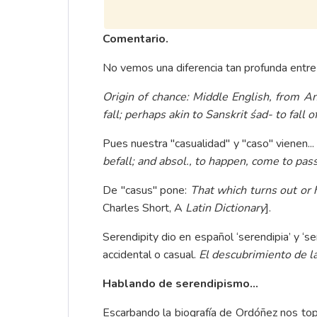
Comentario.
No vemos una diferencia tan profunda entre "
Origin of chance: Middle English, from An
fall; perhaps akin to Sanskrit śad- to fall of
Pues nuestra "casualidad" y "caso" vienen...
befall; and absol., to happen, come to pass
De "casus" pone:
That which turns out or 
Charles Short, A
Latin Dictionary
].
Serendipity dio en español ‘serendipia’ y ‘se
accidental o casual.
El descubrimiento de la
Hablando de serendipismo...
Escarbando la biografía de Ordóñez nos top