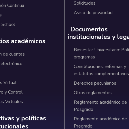
Solicitudes
ión Continua
Aviso de privacidad
s
 School
Documentos
institucionales y leg
cios académicos
Bienestar Universitario: Polí
n de cuentas
programas
 electrónico
Constituciones, reformas y
estatutos complementarios
 Virtual
Derechos pecuniarios
ro y Control
Otros reglamentos
os Virtuales
Reglamento académico de
Posgrado
ativas y políticas institucionales
ivas y políticas
Reglamento académico de
itucionales
Pregrado