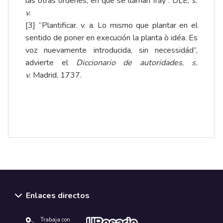
las otras órdenes, en que se llaman fray”. DLE,
s.
v.
[3]
“Plantificar. v. a. Lo mismo que plantar en el
sentido de poner en execución la planta ò idéa. Es
voz nuevamente introducida, sin necessidád”,
advierte el
Diccionario de autoridades
,
s.
v.
Madrid, 1737.
Enlaces directos
Trabaja con