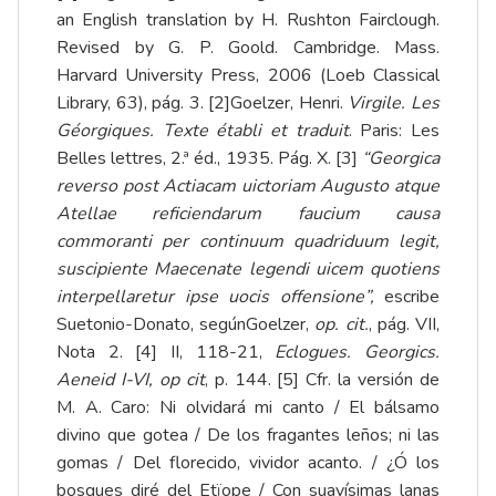
an English translation by H. Rushton Fairclough.
Revised by G. P. Goold. Cambridge. Mass.
Harvard University Press, 2006 (Loeb Classical
Library, 63), pág. 3.
[2]
Goelzer, Henri.
Virgile. Les
Géorgiques.
Texte établi et traduit
. Paris: Les
Belles lettres, 2.ª éd., 1935. Pág. X.
[3]
“Georgica
reverso post Actiacam uictoriam Augusto atque
Atellae reficiendarum faucium causa
commoranti per continuum quadriduum legit,
suscipiente Maecenate legendi uicem quotiens
interpellaretur ipse uocis offensione”,
escribe
Suetonio-Donato, segúnGoelzer,
op. cit.
, pág. VII,
Nota 2.
[4]
II, 118-21,
Eclogues. Georgics.
Aeneid I-VI,
op cit
, p. 144.
[5]
Cfr. la versión de
M. A. Caro: Ni olvidará mi canto / El bálsamo
divino que gotea / De los fragantes leños; ni las
gomas / Del florecido, vividor acanto. / ¿Ó los
bosques diré del Etïope / Con suavísimas lanas