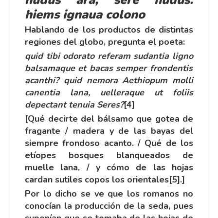
hiems ignaua colono
Hablando de los productos de distintas
regiones del globo, pregunta el poeta:
quid tibi odorato referam sudantia ligno
balsamaque et bacas semper frondentis
acanthi? quid nemora Aethiopum molli
canentia lana, uelleraque ut foliis
depectant tenuia Seres?
[4]
[Qué decirte del bálsamo que gotea de
fragante / madera y de las bayas del
siempre frondoso acanto. / Qué de los
etíopes bosques blanqueados de
muelle lana, / y cómo de las hojas
cardan sutiles copos los orientales
[5]
.]
Por lo dicho se ve que los romanos no
conocían la producción de la seda, pues
suponían que se tomaba de las hojas de