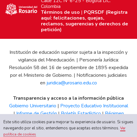
Calle 12C Nº 6-25 - Bogotá D.C.
Colombia
Términos de uso
|
PQRSDF (Registra
aquí: felicitaciones, quejas,
reclamos, sugerencias y derechos de
petición)
Institución de educación superior sujeta a la inspección y
vigilancia del Mineducación. | Personería Jurídica:
Resolución 58 del 16 de septiembre de 1895 expedida
por el Ministerio de Gobierno. | Notificaciones judiciales
en
juridica@urosario.edu.co
Transparencia y acceso a la información pública
Gobierno Universitario
|
Proyecto Educativo Institucional
|
Informe de Gestión
|
Boletín Estadístico
|
Régimen
Tributario
|
Estados Financieros
|
Código de Ética
|
Canal
Este sitio utiliza cookies para mejorar tu experiencia de usuario. Si sigues
de Integridad UR
navegando por el sitio, entendemos que aceptas estos términos.
Ver
política de cookies