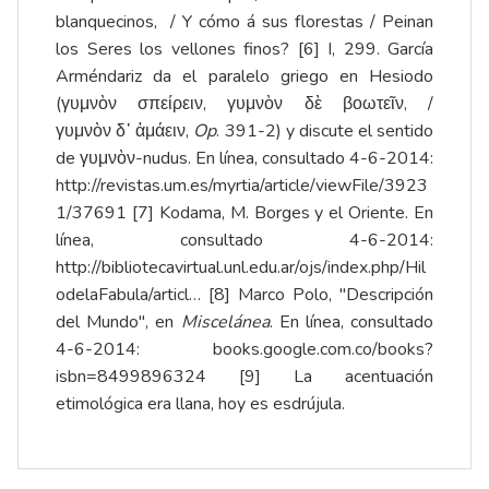
blanquecinos, / Y cómo á sus florestas / Peinan
los Seres los vellones finos?
[6]
I, 299. García
Arméndariz da el paralelo griego en Hesiodo
(
γυμνὸν
σπείρειν
,
γυμνὸν
δὲ
βοωτεῖν
, /
γυμνὸν
δ᾽
ἀμάειν
,
Op
. 391-2) y discute el sentido
de
γυμνὸν
-nudus. En línea, consultado 4-6-2014:
http://revistas.um.es/myrtia/article/viewFile/3923
1/37691
[7]
Kodama, M. Borges y el Oriente. En
línea, consultado 4-6-2014:
http://bibliotecavirtual.unl.edu.ar/ojs/index.php/Hil
odelaFabula/articl…
[8]
Marco Polo, "Descripción
del Mundo", en
Miscelánea
. En línea, consultado
4-6-2014: books.google.com.co/books?
isbn=8499896324
[9]
La acentuación
etimológica era llana, hoy es esdrújula.