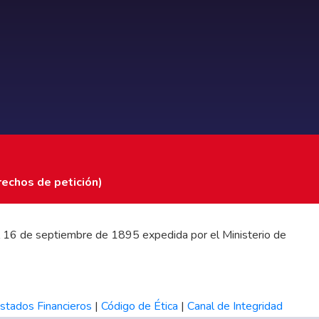
rechos de petición)
 del 16 de septiembre de 1895 expedida por el Ministerio de
stados Financieros
|
Código de Ética
|
Canal de Integridad