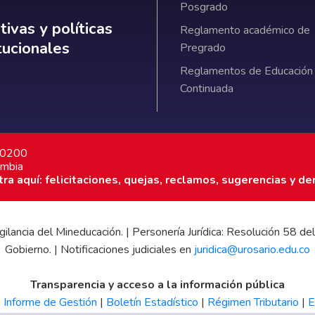
Posgrado
ativas y políticas institucionales
ivas y políticas
Reglamento académico de
itucionales
Pregrado
Reglamentos de Educación
Continuada
7 0200
ombia
a aquí: felicitaciones, quejas, reclamos, sugerencias y de
 vigilancia del Mineducación. | Personería Jurídica: Resolución 58
Gobierno. | Notificaciones judiciales en
juridica@urosario.edu.co
Transparencia y acceso a la información pública
|
Informe de Gestión
|
Boletín Estadístico
|
Régimen Tributario
|
E