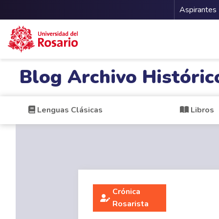
Menu 
Aspirantes
Pasar al contenido principal
Blog Archivo Históric
Lenguas Clásicas
Libros
Crónica
Rosarista