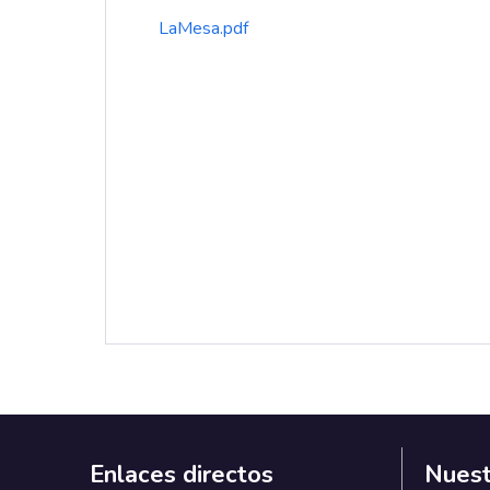
LaMesa.pdf
Enlaces directos
Nuest