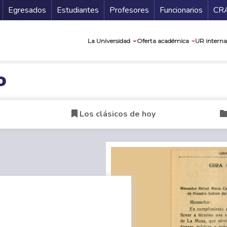
Secundario
Gu
Egresados
Estudiantes
Profesores
Funcionarios
CR
Navegación prin
La Universidad
Oferta académica
UR interna
o
Los clásicos de hoy