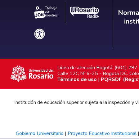
Trabaja
Norm
Normat
con
nosotros.
inst
Línea de atención Bogotá: (601) 29
Calle 12C Nº 6-25 - Bogotá D.C. Col
Términos de uso
|
PQRSDF (Registr
Institución de educación superior sujeta a la inspección y
Gobierno Universitario
|
Proyecto Educativo Institucional