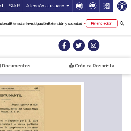
ía de servicios
Icon
Icon
Icon
AI
SIAR
Atención al usuario
cipal
Financiación
cional
Bienestar
Investigación
Extensión y sociedad
Documentos
Crónica Rosarista