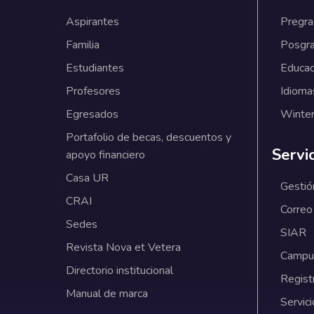
Aspirantes
Pregr
Familia
Posgr
Estudiantes
Educac
Profesores
Idioma
Egresados
Winter
Portafolio de becas, descuentos y
Servi
apoyo financiero
Casa UR
Gestió
CRAI
Correo
Sedes
SIAR
Revista Nova et Vetera
Campus
Directorio institucional
Regist
Manual de marca
Servici