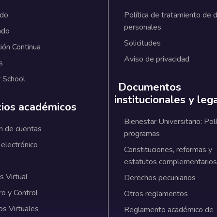
ado
Política de tratamiento de 
personales
ado
Solicitudes
ión Continua
Aviso de privacidad
s
 School
Documentos
institucionales y leg
cios académicos
Bienestar Universitario: Polí
n de cuentas
programas
 electrónico
Constituciones, reformas y
estatutos complementarios
 Virtual
Derechos pecuniarios
ro y Control
Otros reglamentos
os Virtuales
Reglamento académico de