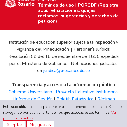
Términos de uso
|
PQRSDF (Registra
aquí: felicitaciones, quejas,
reclamos, sugerencias y derechos de
petición)
Institución de educación superior sujeta a la inspección y
vigilancia del Mineducación. | Personería Jurídica:
Resolución 58 del 16 de septiembre de 1895 expedida
por el Ministerio de Gobierno. | Notificaciones judiciales
en
juridica@urosario.edu.co
Transparencia y acceso a la información pública
Gobierno Universitario
|
Proyecto Educativo Institucional
|
Informe de Gestión
|
Boletín Estadístico
|
Régimen
Tributario
|
Estados Financieros
|
Código de Ética
|
Canal
Este sitio utiliza cookies para mejorar tu experiencia de usuario. Si sigues
navegando por el sitio, entendemos que aceptas estos términos.
de Integridad UR
Ver
política de cookies
Aceptar
No, gracias