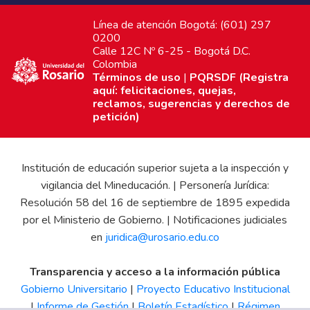
Línea de atención Bogotá: (601) 297
0200
Calle 12C Nº 6-25 - Bogotá D.C.
Colombia
Términos de uso
|
PQRSDF (Registra
aquí: felicitaciones, quejas,
reclamos, sugerencias y derechos de
petición)
Institución de educación superior sujeta a la inspección y
vigilancia del Mineducación. | Personería Jurídica:
Resolución 58 del 16 de septiembre de 1895 expedida
por el Ministerio de Gobierno. | Notificaciones judiciales
en
juridica@urosario.edu.co
Transparencia y acceso a la información pública
Gobierno Universitario
|
Proyecto Educativo Institucional
|
Informe de Gestión
|
Boletín Estadístico
|
Régimen