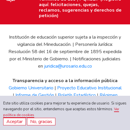
aquí: felicitaciones, quejas,
reclamos, sugerencias y derechos de
petición)
Institución de educación superior sujeta a la inspección y
vigilancia del Mineducación. | Personería Jurídica:
Resolución 58 del 16 de septiembre de 1895 expedida
por el Ministerio de Gobierno. | Notificaciones judiciales
en
juridica@urosario.edu.co
Transparencia y acceso a la información pública
Gobierno Universitario
|
Proyecto Educativo Institucional
|
Informe de Gestión
|
Boletín Estadístico
|
Régimen
Tributario
|
Estados Financieros
|
Código de Ética
|
Canal
Este sitio utiliza cookies para mejorar tu experiencia de usuario. Si sigues
de Integridad UR
navegando por el sitio, entendemos que aceptas estos términos.
Ver
política de cookies
Aceptar
No, gracias