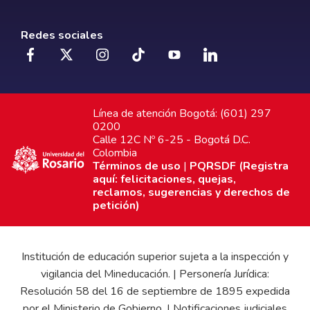
Redes sociales
Línea de atención Bogotá: (601) 297
0200
Calle 12C Nº 6-25 - Bogotá D.C.
Colombia
Términos de uso
|
PQRSDF (Registra
aquí: felicitaciones, quejas,
reclamos, sugerencias y derechos de
petición)
Institución de educación superior sujeta a la inspección y
vigilancia del Mineducación. | Personería Jurídica:
Resolución 58 del 16 de septiembre de 1895 expedida
por el Ministerio de Gobierno. | Notificaciones judiciales