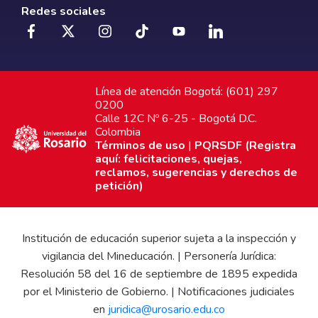
Redes sociales
Línea de atención Bogotá: (601) 297
0200
Calle 12C Nº 6-25 - Bogotá D.C.
Colombia
Términos de uso
|
PQRSDF (Registra
aquí: felicitaciones, quejas,
reclamos, sugerencias y derechos de
petición)
Institución de educación superior sujeta a la inspección y
vigilancia del Mineducación. | Personería Jurídica:
Resolución 58 del 16 de septiembre de 1895 expedida
por el Ministerio de Gobierno. | Notificaciones judiciales
en
juridica@urosario.edu.co