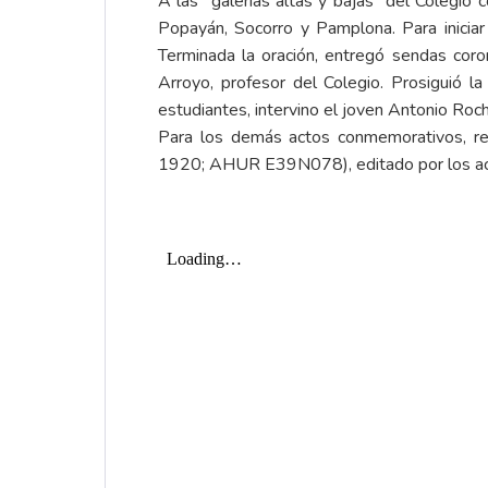
A las "galerías altas y bajas" del Colegio 
Popayán, Socorro y Pamplona. Para iniciar 
Terminada la oración, entregó sendas corona
Arroyo, profesor del Colegio. Prosiguió 
estudiantes, intervino el joven Antonio Roch
Para los demás actos conmemorativos, 
1920; AHUR E39N078), editado por los acad