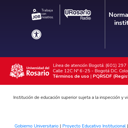
Trabaja
Norm
Normat
con
nosotros.
inst
Línea de atención Bogotá: (601) 29
Calle 12C Nº 6-25 - Bogotá D.C. Col
Términos de uso
|
PQRSDF (Registr
Institución de educación superior sujeta a la inspección y
Gobierno Universitario
|
Proyecto Educativo Institucional