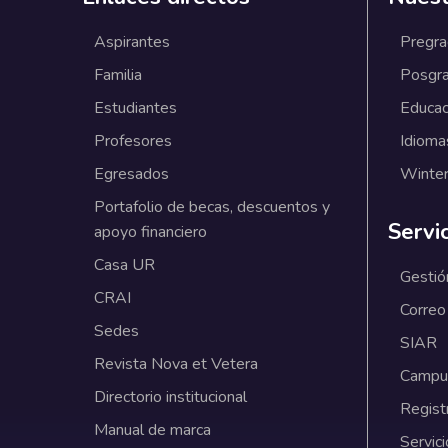
Aspirantes
Pregr
Familia
Posgr
Estudiantes
Educac
Profesores
Idioma
Egresados
Winter
Portafolio de becas, descuentos y
Servi
apoyo financiero
Casa UR
Gestió
CRAI
Correo
Sedes
SIAR
Revista Nova et Vetera
Campus
Directorio institucional
Regist
Manual de marca
Servici