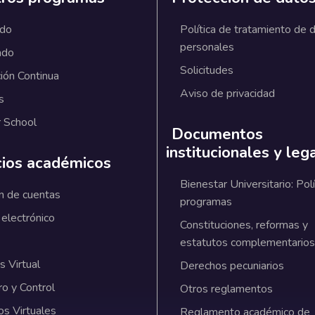
ado
Política de tratamiento de 
personales
ado
Solicitudes
ión Continua
Aviso de privacidad
s
 School
Documentos
institucionales y leg
cios académicos
Bienestar Universitario: Polí
n de cuentas
programas
 electrónico
Constituciones, reformas y
estatutos complementarios
 Virtual
Derechos pecuniarios
ro y Control
Otros reglamentos
os Virtuales
Reglamento académico de