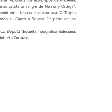
de la República, los arzobispos de Medellín,
enas circula la sangre de Nariño y Ortega".
dió en la tribuna el doctor Juan C. Trujillo
amando su
Canto a Boyacá
. De parte de los
.
acá. Bogotá
(Escuela Tipográfica Salesiana,
oberto Cortázar.