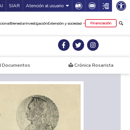
ía de servicios
Icon
Icon
Icon
AI
SIAR
Atención al usuario
cipal
Financiación
cional
Bienestar
Investigación
Extensión y sociedad
Documentos
Crónica Rosarista