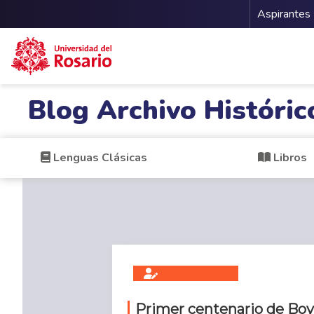
Menu 
Aspirantes
Pasar al contenido principal
Blog Archivo Históric
Lenguas Clásicas
Libros
Primer centenario de Boya