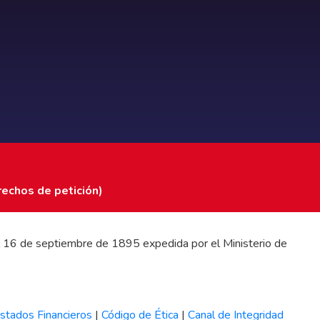
rechos de petición)
 del 16 de septiembre de 1895 expedida por el Ministerio de
stados Financieros
|
Código de Ética
|
Canal de Integridad