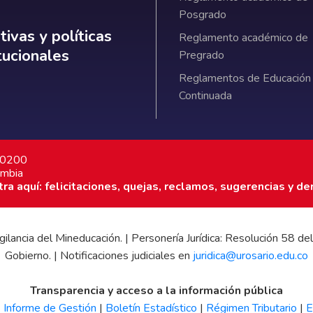
Posgrado
ativas y políticas institucionales
ivas y políticas
Reglamento académico de
itucionales
Pregrado
Reglamentos de Educación
Continuada
7 0200
ombia
a aquí: felicitaciones, quejas, reclamos, sugerencias y de
 vigilancia del Mineducación. | Personería Jurídica: Resolución 58
Gobierno. | Notificaciones judiciales en
juridica@urosario.edu.co
Transparencia y acceso a la información pública
|
Informe de Gestión
|
Boletín Estadístico
|
Régimen Tributario
|
E