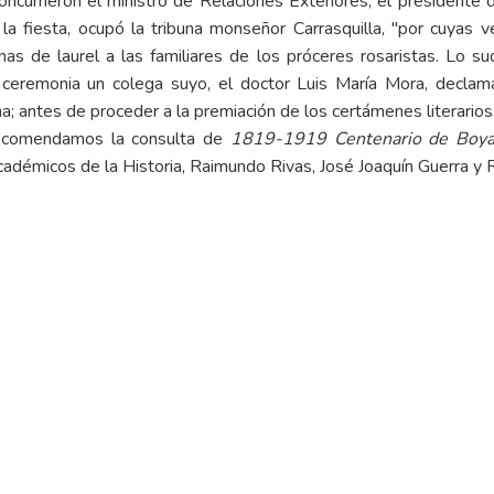
concurrieron el ministro de Relaciones Exteriores, el presidente 
la fiesta, ocupó la tribuna monseñor Carrasquilla, "por cuyas v
s de laurel a las familiares de los próceres rosaristas. Lo suce
la ceremonia un colega suyo, el doctor Luis María Mora, decl
a; antes de proceder a la premiación de los certámenes literarios
recomendamos la consulta de
1819-1919 Centenario de Boy
émicos de la Historia, Raimundo Rivas, José Joaquín Guerra y R