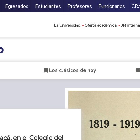
Secundario
Gu
Egresados
Estudiantes
Profesores
Funcionarios
CR
Navegación prin
La Universidad
Oferta académica
UR interna
o
Los clásicos de hoy
cá, en el Colegio del