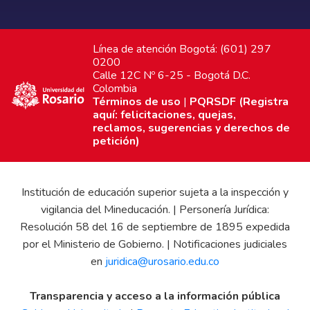
Línea de atención Bogotá: (601) 297
0200
Calle 12C Nº 6-25 - Bogotá D.C.
Colombia
Términos de uso
|
PQRSDF (Registra
aquí: felicitaciones, quejas,
reclamos, sugerencias y derechos de
petición)
Institución de educación superior sujeta a la inspección y
vigilancia del Mineducación. | Personería Jurídica:
Resolución 58 del 16 de septiembre de 1895 expedida
por el Ministerio de Gobierno. | Notificaciones judiciales
en
juridica@urosario.edu.co
Transparencia y acceso a la información pública