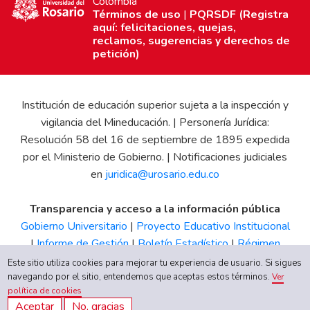
Colombia
Términos de uso
|
PQRSDF (Registra
aquí: felicitaciones, quejas,
reclamos, sugerencias y derechos de
petición)
Institución de educación superior sujeta a la inspección y
vigilancia del Mineducación. | Personería Jurídica:
Resolución 58 del 16 de septiembre de 1895 expedida
por el Ministerio de Gobierno. | Notificaciones judiciales
en
juridica@urosario.edu.co
Transparencia y acceso a la información pública
Gobierno Universitario
|
Proyecto Educativo Institucional
|
Informe de Gestión
|
Boletín Estadístico
|
Régimen
Tributario
|
Estados Financieros
|
Código de Ética
|
Canal
Este sitio utiliza cookies para mejorar tu experiencia de usuario. Si sigues
navegando por el sitio, entendemos que aceptas estos términos.
de Integridad UR
Ver
política de cookies
Aceptar
No, gracias