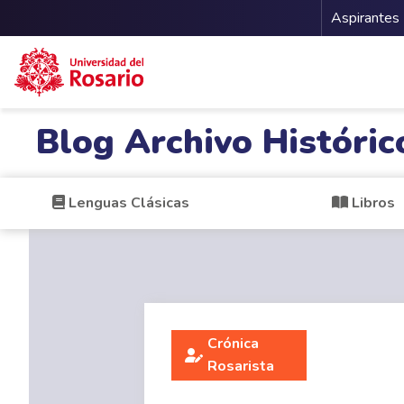
Menu 
Aspirantes
Pasar al contenido principal
Blog Archivo Históric
Lenguas Clásicas
Libros
Crónica
Rosarista