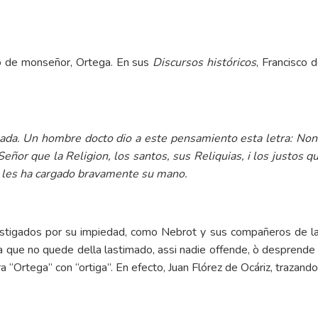
no de monseñor, Ortega. En sus
Discursos históricos
, Francisco 
ada. Un hombre docto dio a este pensamiento esta letra: Non 
eñor que la Religion, los santos, sus Reliquias, i los justos q
, les ha cargado bravamente su mano.
astigados por su impiedad, como Nebrot y sus compañeros de la 
ga que no quede della lastimado, assi nadie offende, ò desprende l
ra “Ortega” con “ortiga”. En efecto,
Juan Flórez de Ocáriz
, trazand