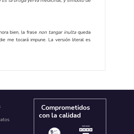
..) Es la ortiga yerva medicinal, y simbolo de
hora bien, la frase
non tangar inulta
queda
ie me tocará impune. La versión literal es
s
Comprometidos
con la calidad
datos