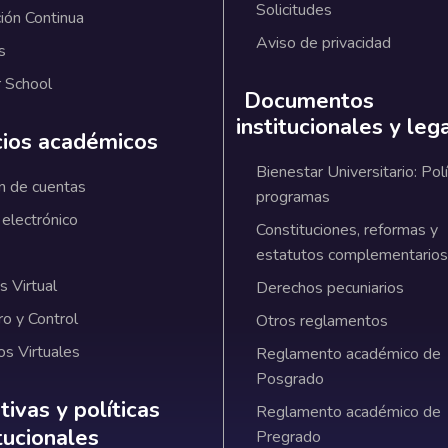
Solicitudes
ión Continua
Aviso de privacidad
s
 School
Documentos
institucionales y leg
cios académicos
Bienestar Universitario: Polí
n de cuentas
programas
 electrónico
Constituciones, reformas y
estatutos complementarios
 Virtual
Derechos pecuniarios
ro y Control
Otros reglamentos
os Virtuales
Reglamento académico de
Posgrado
ativas y políticas institucionales
ivas y políticas
Reglamento académico de
itucionales
Pregrado