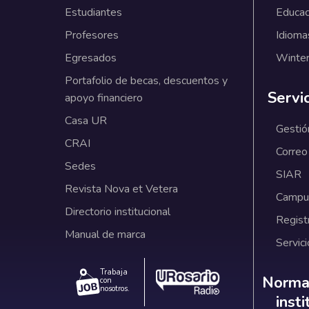
Estudiantes
Educac
Profesores
Idioma
Egresados
Winter
Portafolio de becas, descuentos y
Servi
apoyo financiero
Casa UR
Gestió
CRAI
Correo
Sedes
SIAR
Revista Nova et Vetera
Campus
Directorio institucional
Regist
Manual de marca
Servici
Trabaja
Norm
Normat
con
nosotros.
inst