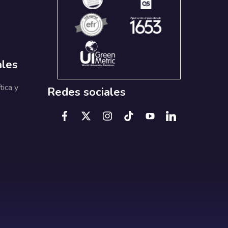
ales
tica y
Redes sociales