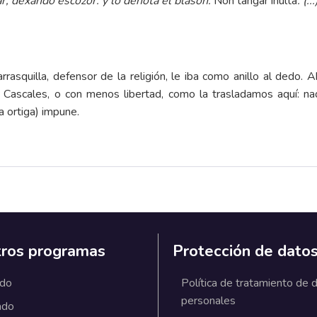
ar, dexando escozor: y lo denota el blason:
Non tangar inulta
. (.
rasquilla, defensor de la religión, le iba como anillo al dedo. A
ó Cascales, o con menos libertad, como la trasladamos aquí: nad
a ortiga) impune.
ros programas
Protección de dato
ado
Política de tratamiento de 
personales
ado