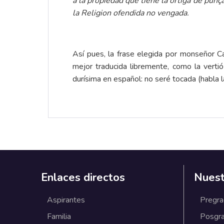
a la propiedad que tiene la ortiga de punç
la Religion ofendida no vengada.
Así pues, la frase elegida por monseñor Car
mejor traducida libremente, como la verti
durísima en español: no seré tocada (habla l
Enlaces directos
Nuest
Aspirantes
Pregr
Familia
Posgr