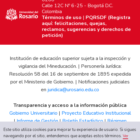
Calle 12C Nº 6-25 - Bogotá D.C.
Colombia
Términos de uso
|
PQRSDF (Registra
aquí: felicitaciones, quejas,
reclamos, sugerencias y derechos de
petición)
Institución de educación superior sujeta a la inspección y
vigilancia del Mineducación. | Personería Jurídica:
Resolución 58 del 16 de septiembre de 1895 expedida
por el Ministerio de Gobierno. | Notificaciones judiciales
en
juridica@urosario.edu.co
Transparencia y acceso a la información pública
Gobierno Universitario
|
Proyecto Educativo Institucional
|
Informe de Gestión
|
Boletín Estadístico
|
Régimen
Tributario
|
Estados Financieros
|
Código de Ética
|
Canal
Este sitio utiliza cookies para mejorar tu experiencia de usuario. Si sigues
de Integridad UR
navegando por el sitio, entendemos que aceptas estos términos.
Ver