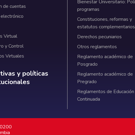
Bienestar Universitario: Polí
n de cuentas
programas
 electrónico
Constituciones, reformas y
estatutos complementarios
 Virtual
Derechos pecuniarios
ro y Control
Otros reglamentos
os Virtuales
Reglamento académico de
Posgrado
ativas y políticas institucionales
ivas y políticas
Reglamento académico de
itucionales
Pregrado
Reglamentos de Educación
Continuada
7 0200
ombia