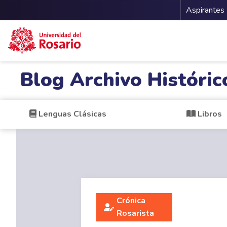
Menu 
Aspirantes
Pasar al contenido principal
Blog Archivo Históric
Lenguas Clásicas
Libros
Crónica
Rosarista