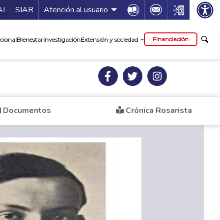
ía de servicios
Icon
Icon
Icon
AI
SIAR
Atención al usuario
cipal
Financiación
cional
Bienestar
Investigación
Extensión y sociedad
Documentos
Crónica Rosarista