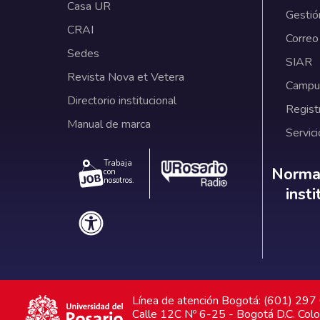
Casa UR
Gestió
CRAI
Correo
Sedes
SIAR
Revista Nova et Vetera
Campus
Directorio institucional
Regist
Manual de marca
Servici
Trabaja
Norm
Normat
con
nosotros.
inst
Línea de atención Bogotá: (601) 29
Calle 12C Nº 6-25 - Bogotá D.C. Col