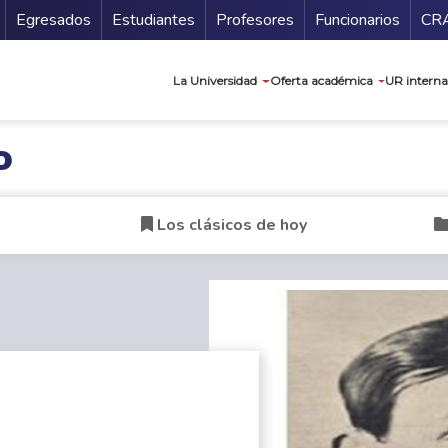
Secundario
Gu
Egresados
Estudiantes
Profesores
Funcionarios
CR
Navegación prin
La Universidad
Oferta académica
UR interna
o
Los clásicos de hoy