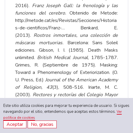
2016).
Franz Joseph Gall: la frenología y las
funciones del cerebro.
Obtenido de Metode:
http://metode.cat/es/Revistas/Secciones/Historia
s-de-cientificos/Franz-…
Benkard, E.
(2013).
Rostros inmortales, una colección de
máscaras mortuorias.
Barcelona: Sans Soleil
ediciones. Gibson, I. I. (1985). Death Masks
unlimited.
British Medical Journal
, 1785-1787.
Grimes, R. (Septiembre de 1975). Masking:
Toward a Phenomenology of Exteriorization. (O.
U. Press, Ed.)
Journal of the American Academy
of Religion, 43
(3), 508-516. Iriarte, M. C.
(2003).
Rectores y rectorías del Colegio Mayor
del Rosario 1653-2003.
Bogotá: Academia
Este sitio utiliza cookies para mejorar tu experiencia de usuario. Si sigues
Colombiana de Historia. Ysabeau, A. (s. f.
navegando por el sitio, entendemos que aceptas estos términos.
Ver
).
Lavater et Gall. Physiognomonie et
política de cookies
phrénologie rendues intelligibles pour tout le
Aceptar
No, gracias
monde. Exposé du sens moral, des traits de la