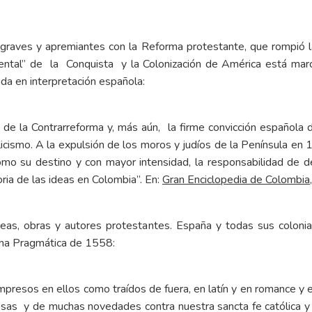
 graves y apremiantes con la Reforma protestante, que rompió l
ental” de la Conquista y la Colonización de América está marca
da en interpretación española:
u de la Contrarreforma y, más aún, la firme convicción española
olicismo. A la expulsión de los moros y judíos de la Península en
como su destino y con mayor intensidad, la responsabilidad de de
ria de las ideas en Colombia”. En:
Gran Enciclopedia de Colombia
ideas, obras y autores protestantes. España y todas sus colon
 una Pragmática de 1558:
impresos en ellos como traídos de fuera, en latín y en romance y e
sas y de muchas novedades contra nuestra sancta fe católica y r