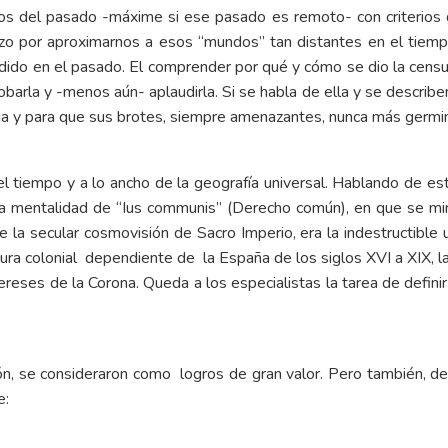
tos del pasado -máxime si ese pasado es remoto- con criterios 
zo por aproximarnos a esos “mundos” tan distantes en el tiempo 
edido en el pasado. El comprender por qué y cómo se dio la cens
aprobarla y -menos aún- aplaudirla. Si se habla de ella y se descri
oria y para que sus brotes, siempre amenazantes, nunca más germi
el tiempo y a lo ancho de la geografía universal. Hablando de es
 mentalidad de “Ius communis” (Derecho común), en que se minimi
e la secular cosmovisión de Sacro Imperio, era la indestructible 
ltura colonial dependiente de la España de los siglos XVI a XIX, la
ereses de la Corona. Queda a los especialistas la tarea de definir
ión, se consideraron como logros de gran valor. Pero también,
e: