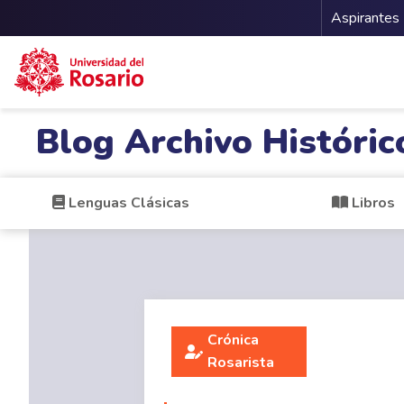
Menu 
Aspirantes
Pasar al contenido principal
Blog Archivo Históric
Lenguas Clásicas
Libros
Crónica
Rosarista