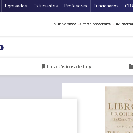
Secundario
Gu
Egresados
Estudiantes
Profesores
Funcionarios
CR
Navegación prin
La Universidad
Oferta académica
UR interna
o
Los clásicos de hoy