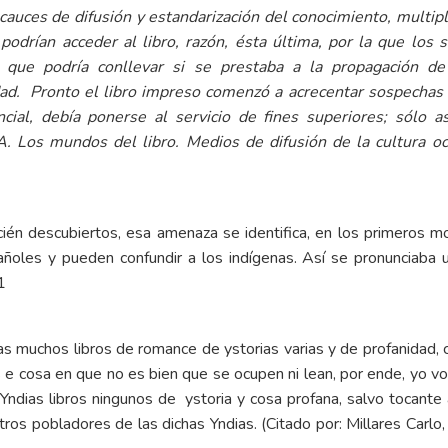
 cauces de difusión y estandarización del conocimiento, multi
podrían acceder al libro, razón, ésta última, por la que los 
 que podría conllevar si se prestaba a la propagación de
dad. Pronto el libro impreso comenzó a acrecentar sospechas 
ncial, debía ponerse al servicio de fines superiores; sólo as
Los mundos del libro. Medios de difusión de la cultura occi
ecién descubiertos, esa amenaza se identifica, en los primeros m
añoles y pueden confundir a los indígenas. Así se pronunciaba 
1
as muchos libros de romance de ystorias varias y de profanidad, 
s e cosa en que no es bien que se ocupen ni lean, por ende, yo 
Yndias libros ningunos de ystoria y cosa profana, salvo tocante a 
ros pobladores de las dichas Yndias. (Citado por: Millares Carlo, A