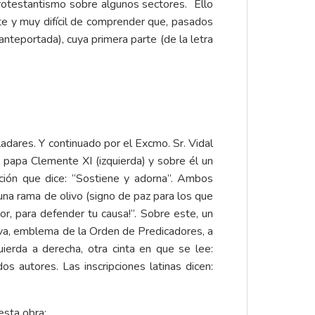
protestantismo sobre algunos sectores. Ello
nte y muy difícil de comprender que, pasados
 anteportada), cuya primera parte (de la letra
adares. Y continuado por el Excmo. Sr. Vidal
 papa Clemente XI (izquierda) y sobre él un
pción que dice: “Sostiene y adorna”. Ambos
una rama de olivo (signo de paz para los que
r, para defender tu causa!”. Sobre este, un
rava, emblema de la Orden de Predicadores, a
uierda a derecha, otra cinta en que se lee:
os autores. Las inscripciones latinas dicen:
esta obra: