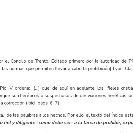
r el Concilio de Trento. Editado primero por la autoridad de P
 las normas que permiten llevar a cabo la prohibición] Lyon. Cla
io IV ordena: “(…) que, de aquí en adelante, los fieles cristia
rque son heréticos o sospechosos de desviaciones heréticas; por
corrección (Ibid., págs. 6-7).
ca, de las palabras a los hechos. Por ello, el texto del Índice e
 fiel y diligente -como debe ser- a la tarea de prohibir, expu