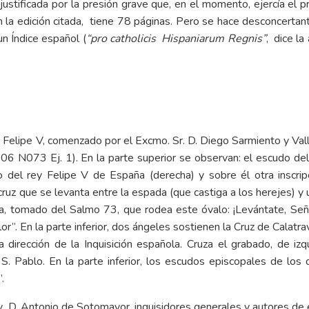
ustificada por la presión grave que, en el momento, ejercía el 
, en la edición citada, tiene 78 páginas. Pero se hace desconcerta
n Índice español (
“pro catholicis Hispaniarum Regnis”
, dice la
co Felipe V, comenzado por el Excmo. Sr. D. Diego Sarmiento y Vall
06 N073 Ej. 1). En la parte superior se observan: el escudo del
udo del rey Felipe V de España (derecha) y sobre él otra inscri
cruz que se levanta entre la espada (que castiga a los herejes) y 
ema, tomado del Salmo 73, que rodea este óvalo: ¡Levántate, Seño
r”. En la parte inferior, dos ángeles sostienen la Cruz de Calat
 dirección de la Inquisición española. Cruza el grabado, de izq
. Pablo. En la parte inferior, los escudos episcopales de los d
.
n y D. Antonio de Sotomayor, inquisidores generales y autores de 