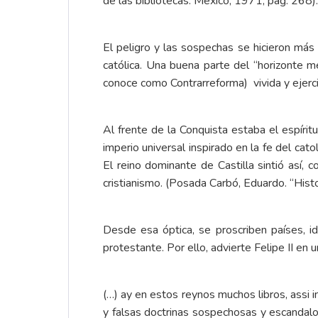
de las bibliotecas. México, 1971, pág. 268).
El peligro y las sospechas se hicieron más
católica. Una buena parte del “horizonte m
conoce como Contrarreforma) vivida y ejerci
Al frente de la Conquista estaba el espírit
imperio universal inspirado en la fe del cat
El reino dominante de Castilla sintió así, 
cristianismo. (Posada Carbó, Eduardo. “Histo
Desde esa óptica, se proscriben países, 
protestante. Por ello, advierte Felipe II en
(…) ay en estos reynos muchos libros, assi 
y falsas doctrinas sospechosas y escandalo