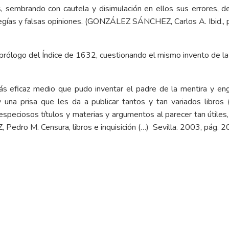
s, sembrando con cautela y disimulación en ellos sus errores, 
egías y falsas opiniones. (GONZÁLEZ SÁNCHEZ, Carlos A. Ibid., p
 prólogo del Índice de 1632, cuestionando el mismo invento de la
s eficaz medio que pudo inventar el padre de la mentira y eng
 y una prisa que les da a publicar tantos y tan variados libr
speciosos títulos y materias y argumentos al parecer tan útile
Pedro M. Censura, libros e inquisición (…) Sevilla. 2003, pág. 2