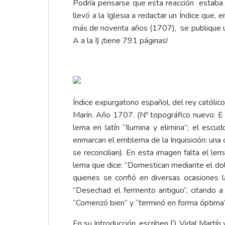
Podría pensarse que esta reacción estaba j
llevó a la Iglesia a redactar un Índice que
más de noventa años (1707), se publique u
A a la I) ¡tiene 791 páginas!
Índice expurgatorio español, del rey católi
Marín. Año 1707. (Nº topográfico nuevo: E 
lema en latín “Ilumina y elimina”; el esc
enmarcan el emblema de la Inquisición: una 
se reconcilian). En esta imagen falta el l
lema que dice: “Domestican mediante el dolo
quienes se confió en diversas ocasiones la
“Desechad el fermento antiguo”, citando a S
“Comenzó bien” y “terminó en forma óptima”
En su Introducción, escriben D. Vidal Martí