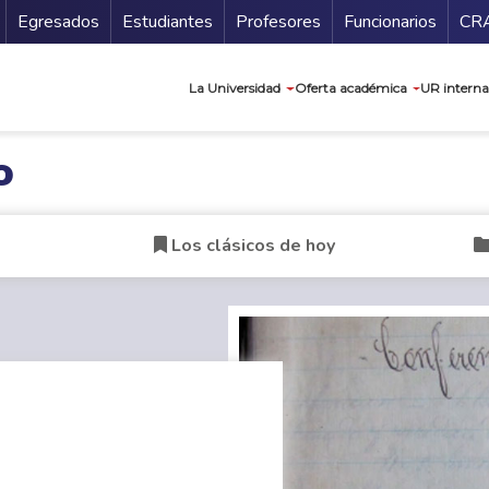
Secundario
Gu
Egresados
Estudiantes
Profesores
Funcionarios
CR
Navegación prin
La Universidad
Oferta académica
UR interna
o
Los clásicos de hoy