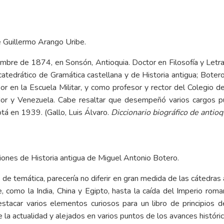
e Guillermo Arango Uribe.
embre de 1874, en Sonsón, Antioquia. Doctor en Filosofía y Letr
y catedrático de Gramática castellana y de Historia antigua; Bo
 en la Escuela Militar, y como profesor y rector del Colegio de
or y Venezuela. Cabe resaltar que desempeñó varios cargos púb
á en 1939. (Gallo, Luis Álvaro.
Diccionario biográfico de antio
cciones de Historia antigua de Miguel Antonio Botero.
e temática, parecería no diferir en gran medida de las cátedras ac
e, como la India, China y Egipto, hasta la caída del Imperio roma
tacar varios elementos curiosos para un libro de principios del
la actualidad y alejados en varios puntos de los avances históric