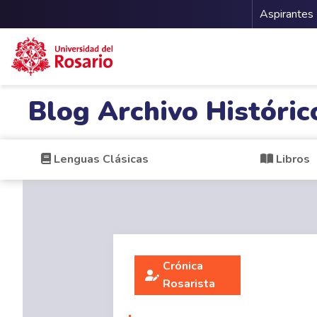
Menu 
Aspirantes
Pasar al contenido principal
Blog Archivo Históric
Lenguas Clásicas
Libros
Crónica
Rosarista