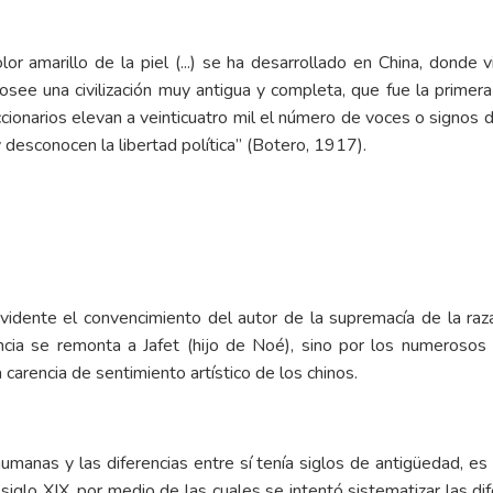
olor amarillo de la piel (...) se ha desarrollado en China, donde 
see una civilización muy antigua y completa, que fue la primera
ccionarios elevan a veinticuatro mil el número de voces o signos
y desconocen la libertad política” (Botero, 1917).
evidente el convencimiento del autor de la supremacía de la raz
ncia se remonta a Jafet (hijo de Noé), sino por los numerosos
a carencia de sentimiento artístico de los chinos.
humanas y las diferencias entre sí tenía siglos de antigüedad, es
l siglo XIX, por medio de las cuales se intentó sistematizar las di