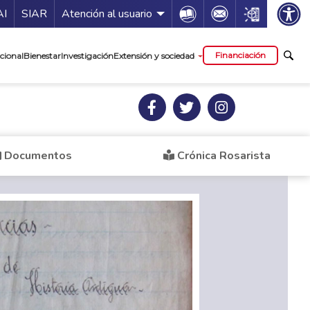
ía de servicios
Icon
Icon
Icon
AI
SIAR
Atención al usuario
cipal
Financiación
cional
Bienestar
Investigación
Extensión y sociedad
Documentos
Crónica Rosarista