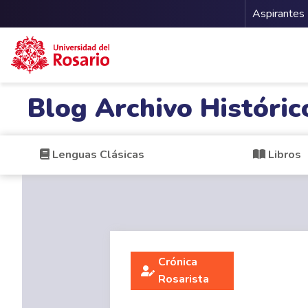
Menu 
Aspirantes
Pasar al contenido principal
Blog Archivo Históric
Lenguas Clásicas
Libros
Crónica
Rosarista