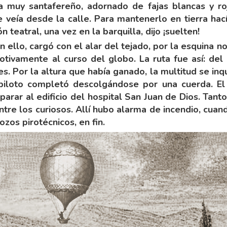
ra muy santafereño, adornado de fajas blancas y ro
e veía desde la calle. Para mantenerlo en tierra hac
 teatral, una vez en la barquilla, dijo ¡suelten!
 ello, cargó con el alar del tejado, por la esquina n
ivamente al curso del globo. La ruta fue así: del C
s. Por la altura que había ganado, la multitud se inqu
piloto completó descolgándose por una cuerda. E
 parar al edificio del hospital San Juan de Dios. Tant
re los curiosos. Allí hubo alarma de incendio, cuan
zos pirotécnicos, en fin.