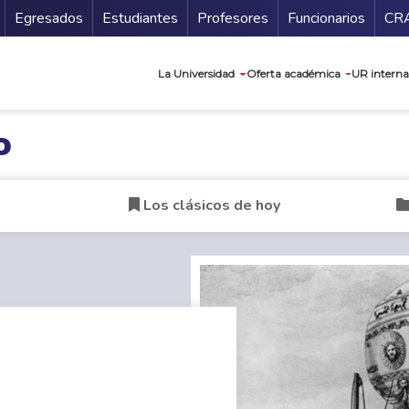
Secundario
Gu
Egresados
Estudiantes
Profesores
Funcionarios
CR
Navegación prin
La Universidad
Oferta académica
UR interna
o
Los clásicos de hoy