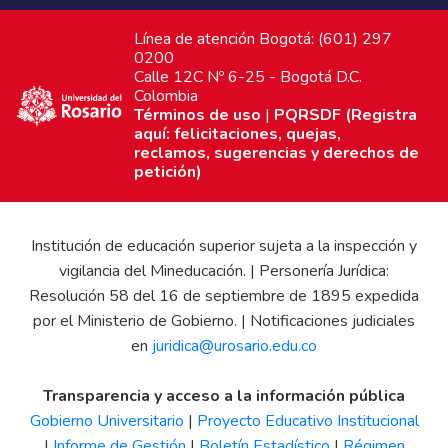
Línea de atención Bogotá: (601) 297
0200
Calle 12C Nº 6-25 - Bogotá D.C.
Colombia
Términos de uso
|
PQRSDF (Registra
aquí: felicitaciones, quejas,
reclamos, sugerencias y derechos de
petición)
Institución de educación superior sujeta a la inspección y
vigilancia del Mineducación. | Personería Jurídica:
Resolución 58 del 16 de septiembre de 1895 expedida
por el Ministerio de Gobierno. | Notificaciones judiciales
en
juridica@urosario.edu.co
Transparencia y acceso a la información pública
Gobierno Universitario
|
Proyecto Educativo Institucional
|
Informe de Gestión
|
Boletín Estadístico
|
Régimen