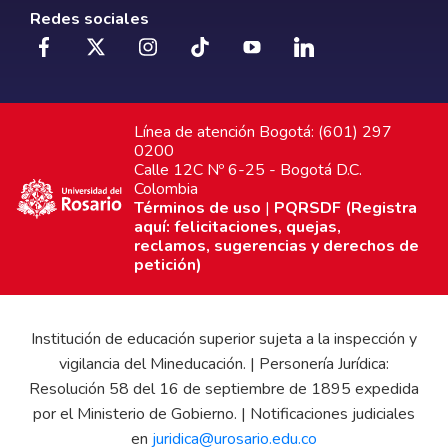
Redes sociales
Línea de atención Bogotá: (601) 297
0200
Calle 12C Nº 6-25 - Bogotá D.C.
Colombia
Términos de uso
|
PQRSDF (Registra
aquí: felicitaciones, quejas,
reclamos, sugerencias y derechos de
petición)
Institución de educación superior sujeta a la inspección y
vigilancia del Mineducación. | Personería Jurídica:
Resolución 58 del 16 de septiembre de 1895 expedida
por el Ministerio de Gobierno. | Notificaciones judiciales
en
juridica@urosario.edu.co