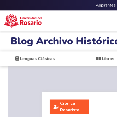
Menu 
Aspirantes
Pasar al contenido principal
Blog Archivo Históric
Lenguas Clásicas
Libros
Crónica
Rosarista