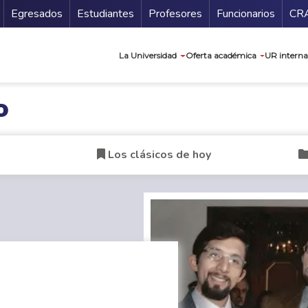
Secundario
Gu
Egresados
Estudiantes
Profesores
Funcionarios
CR
Navegación prin
La Universidad
Oferta académica
UR interna
o
Los clásicos de hoy