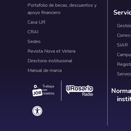
Portafolio de becas, descuentos y
Servi
apoyo financiero
Casa UR
Gestió
CRAI
Correo
Sedes
SIAR
Revista Nova et Vetera
Campus
Directorio institucional
Regist
Manual de marca
Servici
Trabaja
Norm
Normat
con
nosotros.
inst