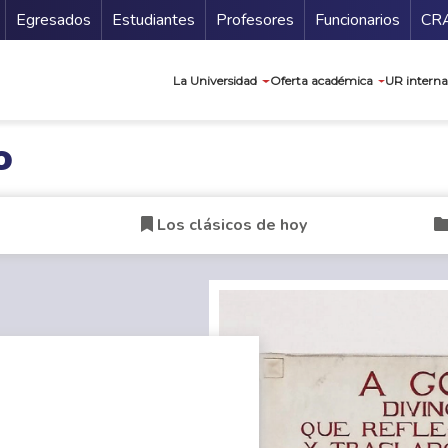
Secundario
Gu
Egresados
Estudiantes
Profesores
Funcionarios
CR
Navegación prin
La Universidad
Oferta académica
UR interna
o
Los clásicos de hoy