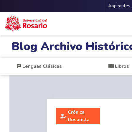
Menu 
Aspirantes
Pasar al contenido principal
Blog Archivo Históric
Lenguas Clásicas
Libros
Crónica
Rosarista