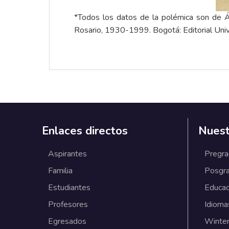
*Todos los datos de la polémica son de Ál
Rosario, 1930-1999. Bogotá: Editorial Univ
Enlaces directos
Nuest
Aspirantes
Pregr
Familia
Posgr
Estudiantes
Educac
Profesores
Idioma
Egresados
Winter