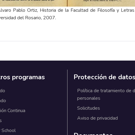
varo Pablo Ortiz, Historia de la Facultad de Filosofía y Letr
ersidad del Rosario, 2007.
ros programas
Protección de dato
ado
Política de tratamiento de 
personales
ado
Solicitudes
ión Continua
Aviso de privacidad
s
 School