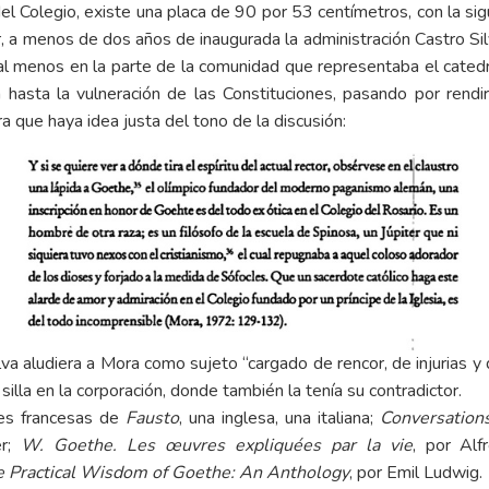
del Colegio, existe una placa de 90 por 53 centímetros, con la sig
, a menos de dos años de inaugurada la administración Castro Si
al menos en la parte de la comunidad que representaba el catedr
a hasta la vulneración de las Constituciones, pasando por rendi
 que haya idea justa del tono de la discusión:
va aludiera a Mora como sujeto “cargado de rencor, de injurias y d
lla en la corporación, donde también la tenía su contradictor.
nes francesas de
Fausto
, una inglesa, una italiana;
Conversation
er;
W. Goethe. Les œuvres expliquées par la vie
, por Al
 Practical Wisdom of Goethe: An Anthology
, por Emil Ludwig.