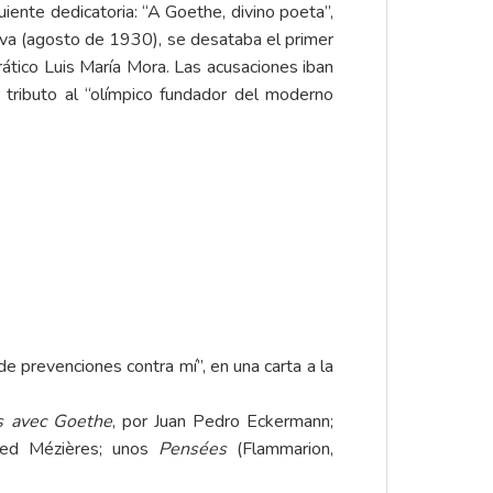
uiente dedicatoria: “A Goethe, divino poeta”,
lva (agosto de 1930), se desataba el primer
ático Luis María Mora. Las acusaciones iban
r tributo al “olímpico fundador del moderno
e prevenciones contra mí”, en una carta a la
s avec Goethe
, por Juan Pedro Eckermann;
fred Mézières; unos
Pensées
(Flammarion,