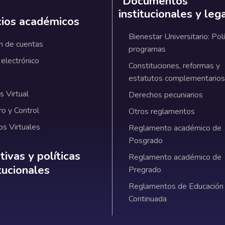
Documentos
institucionales y leg
cios académicos
Bienestar Universitario: Polí
n de cuentas
programas
 electrónico
Constituciones, reformas y
estatutos complementarios
 Virtual
Derechos pecuniarios
ro y Control
Otros reglamentos
os Virtuales
Reglamento académico de
Posgrado
ativas y políticas institucionales
ivas y políticas
Reglamento académico de
itucionales
Pregrado
Reglamentos de Educación
Continuada