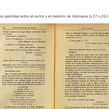
io epistolar entre el rector y el ministro de Alemania (v.27 n.262