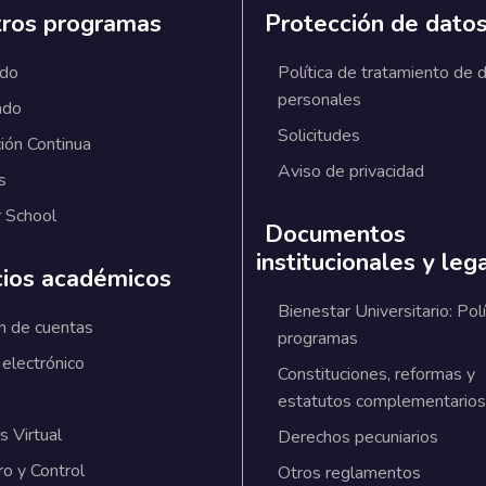
ros programas
Protección de dato
ado
Política de tratamiento de 
personales
ado
Solicitudes
ión Continua
Aviso de privacidad
s
 School
Documentos
institucionales y leg
cios académicos
Bienestar Universitario: Polí
n de cuentas
programas
 electrónico
Constituciones, reformas y
estatutos complementarios
 Virtual
Derechos pecuniarios
ro y Control
Otros reglamentos