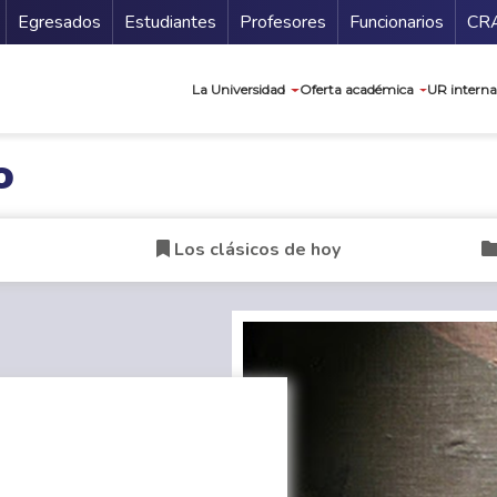
Secundario
Gu
Egresados
Estudiantes
Profesores
Funcionarios
CR
Navegación prin
La Universidad
Oferta académica
UR interna
o
Los clásicos de hoy