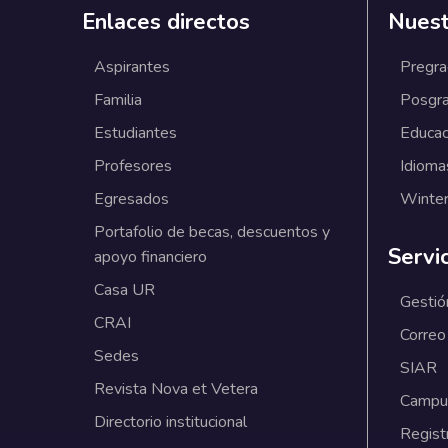
Enlaces directos
Nuest
Aspirantes
Pregr
Familia
Posgr
Estudiantes
Educac
Profesores
Idioma
Egresados
Winter
Portafolio de becas, descuentos y
Servi
apoyo financiero
Casa UR
Gestió
CRAI
Correo
Sedes
SIAR
Revista Nova et Vetera
Campus
Directorio institucional
Regist