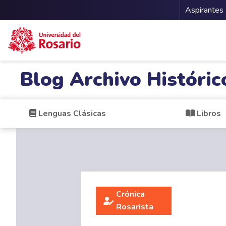
Menu 
Aspirantes
Pasar al contenido principal
Blog Archivo Históric
Lenguas Clásicas
Libros
Crónica
Rosarista