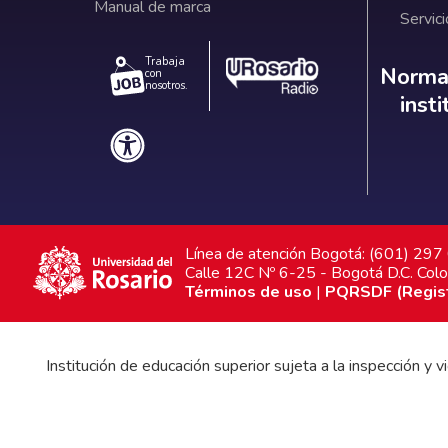
Manual de marca
Servici
Trabaja
Norm
Normat
con
nosotros.
inst
Línea de atención Bogotá: (601) 29
Calle 12C Nº 6-25 - Bogotá D.C. Col
Términos de uso
|
PQRSDF (Registr
Institución de educación superior sujeta a la inspección y