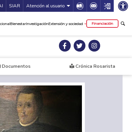
ía de servicios
Icon
Icon
Icon
AI
SIAR
Atención al usuario
cipal
Financiación
cional
Bienestar
Investigación
Extensión y sociedad
Documentos
Crónica Rosarista