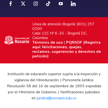
Línea de atención Bogotá: (601) 297
0200
Calle 12C Nº 6-25 - Bogotá D.C.
Colombia
Términos de uso
|
PQRSDF (Registra
aquí: felicitaciones, quejas,
reclamos, sugerencias y derechos de
petición)
Institución de educación superior sujeta a la inspección y
vigilancia del Mineducación. | Personería Jurídica:
Resolución 58 del 16 de septiembre de 1895 expedida
por el Ministerio de Gobierno. | Notificaciones judiciales
en
juridica@urosario.edu.co