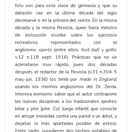
foto son para esta clase de gimnasia y que su
datación cae en la última década del siglo
diecinueve o en la primera del veinte. En la misma
década y la misma Revista, quien fuera ministro
de Instrucción escribe sobre los ejercicios
recreativos, representados con el
anglicismo
sports
(entre ellos,
foot-ball
y golfo;
v.12 n.118 sept. 1916). Prácticas que no se
aclimataron muy rápido, pues dos décadas
después el redactor de la Revista (v.31 n.304-5
may.-jun. 1936) los tenía por
made in England
,
usando los mismos anglicismos del Dr. Zerda.
Interesa asimismo saber que el autor contrapone
las nuevas disciplinas a los tradicionales ajedrez,
billar y pite (pite:
Col
. Juego infantil que consiste
en arrojar monedas contra una pared o un árbol, y
dejarlas lo más apartadas posible de estos).
Entre tanto, sucedieron dos hechos notables de