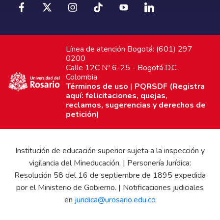
Línea de atención Bogotá: (601) 297
0200
Calle 12C Nº 6-25 - Bogotá D.C.
Colombia
Términos de uso
|
PQRSDF (Registra
aquí: felicitaciones, quejas,
reclamos, sugerencias y derechos de
petición)
Institución de educación superior sujeta a la inspección y
vigilancia del Mineducación. | Personería Jurídica:
Resolución 58 del 16 de septiembre de 1895 expedida
por el Ministerio de Gobierno. | Notificaciones judiciales
en
juridica@urosario.edu.co