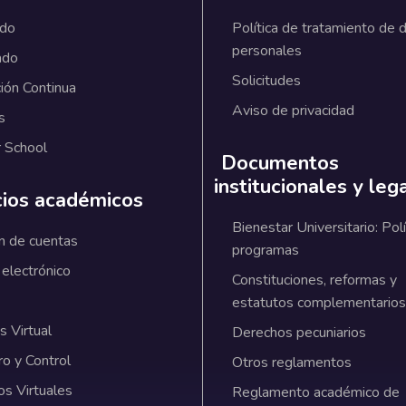
ado
Política de tratamiento de 
personales
ado
Solicitudes
ión Continua
Aviso de privacidad
s
 School
Documentos
institucionales y leg
cios académicos
Bienestar Universitario: Polí
n de cuentas
programas
 electrónico
Constituciones, reformas y
estatutos complementarios
 Virtual
Derechos pecuniarios
ro y Control
Otros reglamentos
os Virtuales
Reglamento académico de