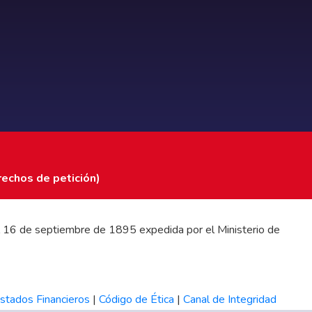
rechos de petición)
 del 16 de septiembre de 1895 expedida por el Ministerio de
stados Financieros
|
Código de Ética
|
Canal de Integridad