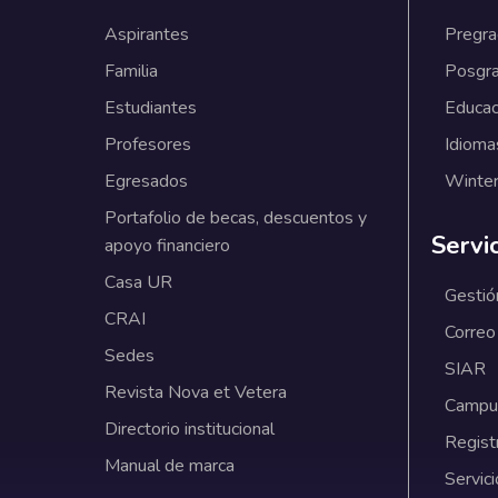
Aspirantes
Pregr
Familia
Posgr
Estudiantes
Educac
Profesores
Idioma
Egresados
Winter
Portafolio de becas, descuentos y
Servi
apoyo financiero
Casa UR
Gestió
CRAI
Correo
Sedes
SIAR
Revista Nova et Vetera
Campus
Directorio institucional
Regist
Manual de marca
Servici