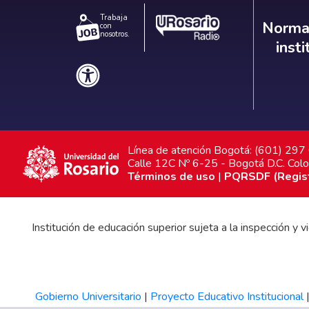
Trabaja
Norm
Normat
con
nosotros.
inst
Línea de atención Bogotá: (601) 29
Calle 12C Nº 6-25 - Bogotá D.C. Col
Términos de uso
|
PQRSDF (Registr
Institución de educación superior sujeta a la inspección y
Gobierno Universitario
|
Proyecto Educativo Institucional