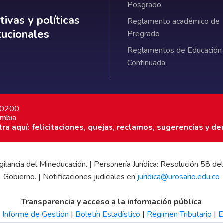
Posgrado
ativas y políticas institucionales
ivas y políticas
Reglamento académico de
itucionales
Pregrado
Reglamentos de Educación
Continuada
7 0200
ombia
a aquí: felicitaciones, quejas, reclamos, sugerencias y de
 vigilancia del Mineducación. | Personería Jurídica: Resolución 58
Gobierno. | Notificaciones judiciales en
juridica@urosario.edu.co
Transparencia y acceso a la información pública
|
Informe de Gestión
|
Boletín Estadístico
|
Régimen Tributario
|
E