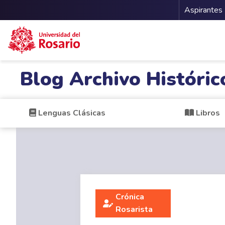
Menu 
Aspirantes
Pasar al contenido principal
Blog Archivo Históric
Lenguas Clásicas
Libros
Crónica
Rosarista