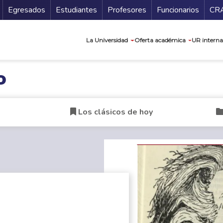
Secundario
Gu
Egresados
Estudiantes
Profesores
Funcionarios
CR
Navegación prin
La Universidad
Oferta académica
UR interna
o
Los clásicos de hoy