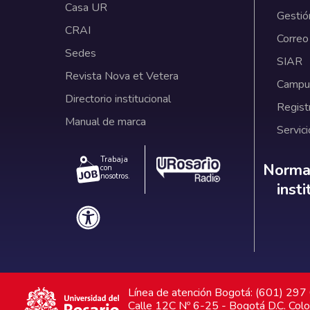
Casa UR
Gestió
CRAI
Correo
Sedes
SIAR
Revista Nova et Vetera
Campus
Directorio institucional
Regist
Manual de marca
Servici
Trabaja
Norm
Normat
con
nosotros.
inst
Línea de atención Bogotá: (601) 29
Calle 12C Nº 6-25 - Bogotá D.C. Col