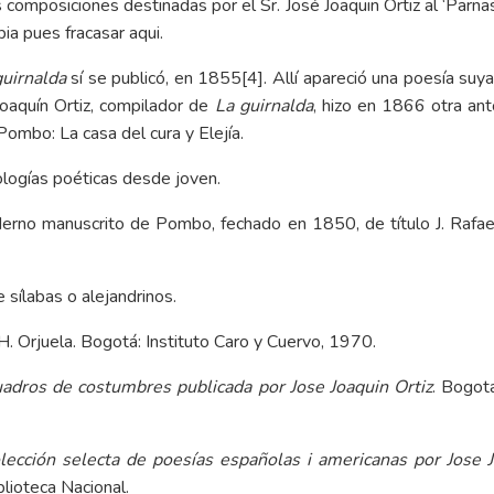
 composiciones destinadas por el Sr. José Joaquin Ortiz al ‘Parna
ia pues fracasar aqui.
guirnalda
sí se publicó, en 1855
[4]
. Allí apareció una poesía su
oaquín Ortiz, compilador de
La guirnalda
, hizo en 1866 otra anto
Pombo: La casa del cura y Elejía.
logías poéticas desde joven.
aderno manuscrito de Pombo, fechado en 1850, de título
J. Raf
sílabas o alejandrinos.
H. Orjuela. Bogotá: Instituto Caro y Cuervo, 1970.
cuadros de costumbres publicada por Jose Joaquin Ortiz
. Bogotá
olección selecta de poesías españolas i americanas
por Jose 
blioteca Nacional
.