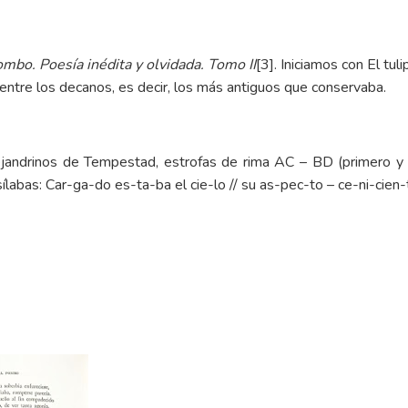
mbo. Poesía inédita y olvidada. Tomo II
[3]
. Iniciamos con El tu
ntre los decanos, es decir, los más antiguos que conservaba.
jandrinos de Tempestad, estrofas de rima AC – BD (primero y t
ílabas: Car-ga-do es-ta-ba el cie-lo // su as-pec-to – ce-ni-cien-