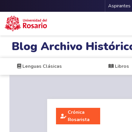
Menu 
Aspirantes
Pasar al contenido principal
Blog Archivo Históric
Lenguas Clásicas
Libros
Crónica
Rosarista