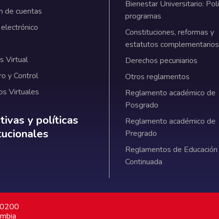
Bienestar Universitario: Polí
n de cuentas
programas
 electrónico
Constituciones, reformas y
estatutos complementarios
 Virtual
Derechos pecuniarios
ro y Control
Otros reglamentos
os Virtuales
Reglamento académico de
Posgrado
ativas y políticas institucionales
ivas y políticas
Reglamento académico de
itucionales
Pregrado
Reglamentos de Educación
Continuada
7 0200
ombia