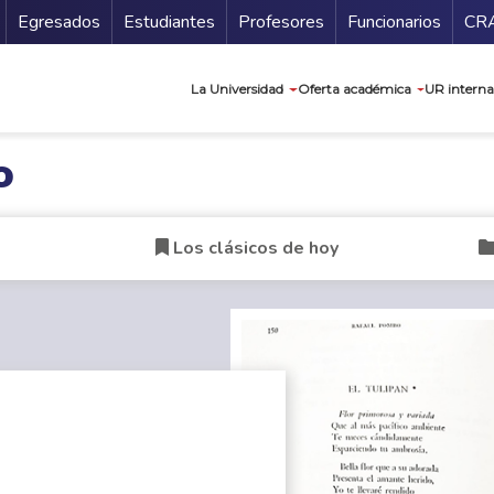
Secundario
Gu
Egresados
Estudiantes
Profesores
Funcionarios
CR
Navegación prin
La Universidad
Oferta académica
UR interna
o
Los clásicos de hoy