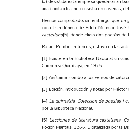
(...) desistida esta empresa quedaron ambas
una bonita idea, no consistia en novenas, deb
Hemos comprobado, sin embargo, que
La 
con el seudónimo de Edda, Mi amor. José J
castellana
[5]
, donde eligió dos poesías de 
Rafael Pombo, entonces, estuvo en las anto
[1]
Existe en la Biblioteca Nacional un cu
Carmenza Quimbaya
, en 1975.
[2]
Así llama Pombo a los versos de catorce 
[3]
Edición, introducción y notas por Héctor 
[4]
La guirnalda. Coleccion de poesias i 
por la
Biblioteca Nacional
.
[5]
Lecciones de literatura castellana. C
Focion Mantilla, 1866. Digitalizada por la
Bi