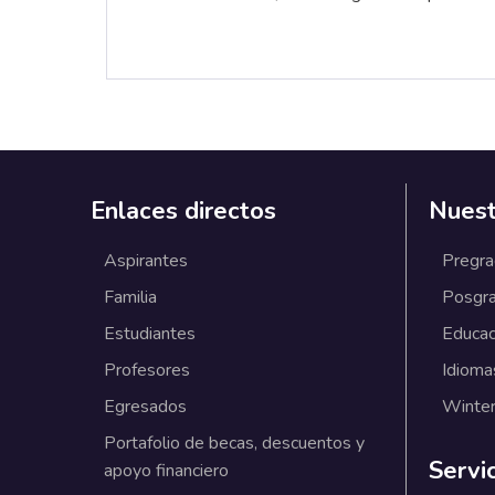
Enlaces directos
Nuest
Aspirantes
Pregr
Familia
Posgr
Estudiantes
Educac
Profesores
Idioma
Egresados
Winter
Portafolio de becas, descuentos y
Servi
apoyo financiero