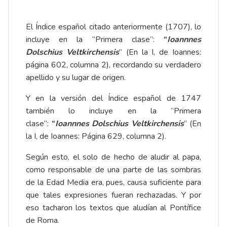
El Índice español citado anteriormente (1707), lo
incluye en la “Primera clase”:
“
Ioannnes
Dolschius Veltkirchensis
” (En la I, de Ioannes:
página 602, columna 2), recordando su verdadero
apellido y su lugar de origen.
Y en la versión del Índice español de 1747
también lo incluye en la “Primera
clase”:
“
Ioannnes Dolschius Veltkirchensis
” (En
la I, de Ioannes: Página 629, columna 2).
Según esto, el solo de hecho de aludir al papa,
como responsable de una parte de las sombras
de la Edad Media era, pues, causa suficiente para
que tales expresiones fueran rechazadas. Y por
eso tacharon los textos que aludían al Pontífice
de Roma.