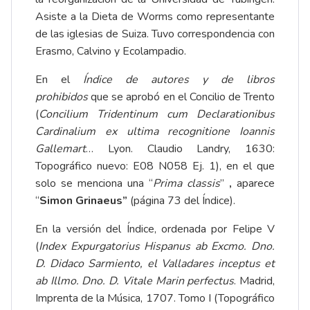
Asiste a la Dieta de Worms como representante
de las iglesias de Suiza. Tuvo correspondencia con
Erasmo, Calvino y Ecolampadio.
En el
Índice de autores y de libros
prohibidos
que se aprobó en el Concilio de Trento
(
Concilium Tridentinum cum Declarationibus
Cardinalium ex ultima recognitione Ioannis
Gallemart
… Lyon. Claudio Landry, 1630:
Topográfico nuevo: E08 N058 Ej. 1), en el que
solo se menciona una “
Prima classis
”
,
aparece
“
Simon Grinaeus”
(página 73 del Índice).
En la versión del Índice, ordenada por Felipe V
(
Index Expurgatorius Hispanus ab Excmo. Dno.
D. Didaco Sarmiento, el Valladares inceptus et
ab Illmo. Dno. D. Vitale Marin perfectus
. Madrid,
Imprenta de la Música, 1707. Tomo I (Topográfico