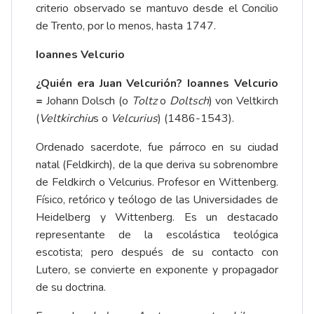
criterio observado se mantuvo desde el Concilio
de Trento, por lo menos, hasta 1747.
Ioannes Velcurio
¿Quién era Juan Velcurión? Ioannes Velcurio
=
Johann Dolsch (o
Toltz
o
Doltsch
) von Veltkirch
(
Veltkirchiu
s o
Velcurius
) (1486-1543).
Ordenado sacerdote, fue párroco en su ciudad
natal (Feldkirch), de la que deriva su sobrenombre
de Feldkirch o Velcurius. Profesor en Wittenberg.
Físico, retórico y teólogo de las Universidades de
Heidelberg y Wittenberg. Es un destacado
representante de la escolástica teológica
escotista; pero después de su contacto con
Lutero, se convierte en exponente y propagador
de su doctrina.