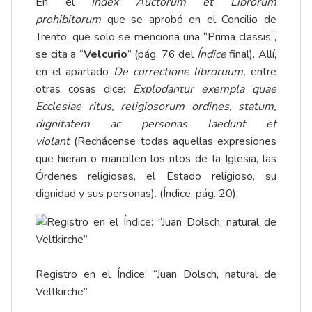
En el
Index Auctorum et Librorum
prohibitorum
que se aprobó en el Concilio de
Trento, que solo se menciona una “Prima classis”,
se cita a “
Velcurio
” (pág. 76 del
Índice
final). Allí,
en el apartado
De correctione libroruum,
entre
otras cosas dice:
Explodantur exempla quae
Ecclesiae ritus, religiosorum ordines, statum,
dignitatem ac personas laedunt et
violant
(Rechácense todas aquellas expresiones
que hieran o mancillen los ritos de la Iglesia, las
Órdenes religiosas, el Estado religioso, su
dignidad y sus personas). (Índice, pág. 20).
Registro en el Índice: “Juan Dolsch, natural de
Veltkirche”.