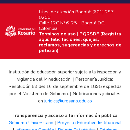
Línea de atención Bogotá: (601) 297
0200
Calle 12C Nº 6-25 - Bogotá D.C.
Colombia
Términos de uso
|
PQRSDF (Registra
aquí: felicitaciones, quejas,
reclamos, sugerencias y derechos de
petición)
Institución de educación superior sujeta a la inspección y
vigilancia del Mineducación. | Personería Jurídica:
Resolución 58 del 16 de septiembre de 1895 expedida
por el Ministerio de Gobierno. | Notificaciones judiciales
en
juridica@urosario.edu.co
Transparencia y acceso a la información pública
Gobierno Universitario
|
Proyecto Educativo Institucional