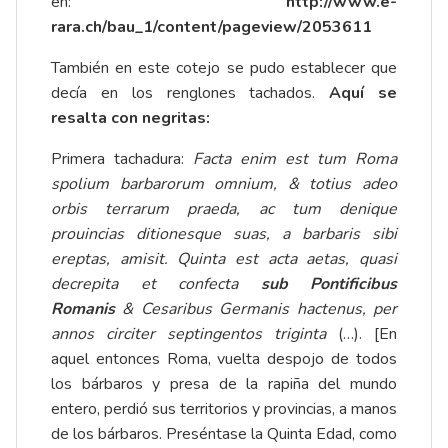
en:
http://www.e-
rara.ch/bau_1/content/pageview/2053611
También en este cotejo se pudo establecer que
decía en los renglones tachados.
Aquí se
resalta con negritas:
Primera tachadura:
Facta enim est tum Roma
spolium barbarorum omnium, & totius adeo
orbis terrarum praeda, ac tum denique
prouincias ditionesque suas, a barbaris sibi
ereptas, amisit. Quinta est acta aetas, quasi
decrepita et confecta
sub Pontificibus
Romanis
& Cesaribus Germanis hactenus, per
annos circiter septingentos triginta
(…). [En
aquel entonces Roma, vuelta despojo de todos
los bárbaros y presa de la rapiña del mundo
entero, perdió sus territorios y provincias, a manos
de los bárbaros. Preséntase la Quinta Edad, como