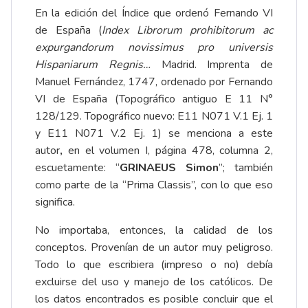
En la edición del Índice que ordenó Fernando VI
de España (
Index Librorum prohibitorum ac
expurgandorum novissimus pro universis
Hispaniarum Regnis…
Madrid. Imprenta de
Manuel Fernández, 1747, ordenado por Fernando
VI de España (Topográfico antiguo E 11 N°
128/129. Topográfico nuevo: E11 N071 V.1 Ej. 1
y E11 N071 V.2 Ej. 1) se menciona a este
autor
,
en el volumen I, página 478, columna 2,
escuetamente: “
GRINAEUS Simon
”; también
como parte de la “Prima Classis”, con lo que eso
significa.
No importaba, entonces, la calidad de los
conceptos. Provenían de un autor muy peligroso.
Todo lo que escribiera (impreso o no) debía
excluirse del uso y manejo de los católicos. De
los datos encontrados es posible concluir que el