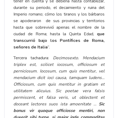
tener en cuenta y se debería hasta contabilizar,
durante su periodo, el decaimiento y ruina del
Imperio romano; cómo los tiranos y los bárbaros
se apoderaron de sus provincias y territorios
hasta que sobrevivió apenas el nombre de la
ciudad de Roma; hasta la Quinta Edad,
que
transcurrió bajo los Pontífices de Roma,
señores de Italia
”.
Tercera tachadura:
Decimosexto. Mendacium
triplex est, scilicet iocosum, officiosum et
perniciosum. Iocosum, cum quis mentitur, vel
mendacium dicit ioci causa, tamquam ludens…
Officiosum, cum quis mentitur in gratiam et
utilitatem alicuius. Sic poetae vera falsis
permiscent, et falsa veris, ut oblectent et
doceant lectores suos ista amoenitate …
Sic
bonus vir quoque officiosse mentiri, non
duxerit sibi turpe, si maior inde commoditas