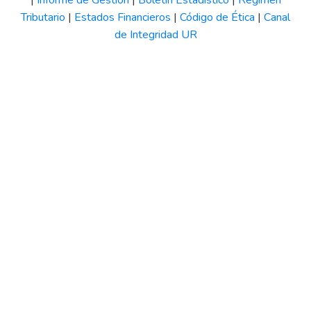
|
Informe de Gestión
|
Boletín Estadístico
|
Régimen
Tributario
|
Estados Financieros
|
Código de Ética
|
Canal
de Integridad UR