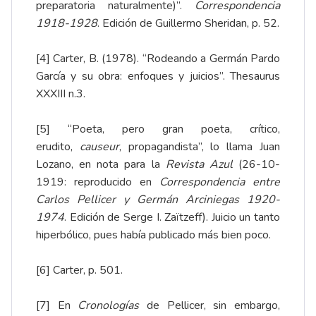
preparatoria naturalmente)”.
Correspondencia
1918-1928
. Edición de Guillermo Sheridan, p. 52.
[4]
Carter, B. (1978). “Rodeando a Germán Pardo
García y su obra: enfoques y juicios”. Thesaurus
XXXIII n.3.
[5]
“Poeta, pero gran poeta, crítico,
erudito,
causeur
, propagandista”, lo llama Juan
Lozano, en nota para la
Revista Azul
(26-10-
1919: reproducido en
Correspondencia entre
Carlos Pellicer y Germán Arciniegas 1920-
1974
. Edición de Serge I. Zaïtzeff). Juicio un tanto
hiperbólico, pues había publicado más bien poco.
[6]
Carter, p. 501.
[7]
En
Cronologías
de Pellicer, sin embargo,