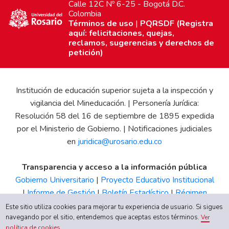
Calle 12C Nº 6-25 - Bogotá D.C.
Colombia
Términos de uso
|
PQRSDF (Registra
aquí: felicitaciones, quejas,
reclamos, sugerencias y derechos de
petición)
Institución de educación superior sujeta a la inspección y
vigilancia del Mineducación. | Personería Jurídica:
Resolución 58 del 16 de septiembre de 1895 expedida
por el Ministerio de Gobierno. | Notificaciones judiciales
en
juridica@urosario.edu.co
Transparencia y acceso a la información pública
Gobierno Universitario
|
Proyecto Educativo Institucional
|
Informe de Gestión
|
Boletín Estadístico
|
Régimen
Tributario
|
Estados Financieros
|
Código de Ética
|
Canal
Este sitio utiliza cookies para mejorar tu experiencia de usuario. Si sigues
de Integridad UR
navegando por el sitio, entendemos que aceptas estos términos.
Ver
política de cookies