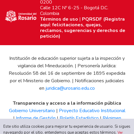
0200
Calle 12C Nº 6-25 - Bogotá D.C.
Colombia
Términos de uso
|
PQRSDF (Registra
aquí: felicitaciones, quejas,
reclamos, sugerencias y derechos de
petición)
Institución de educación superior sujeta a la inspección y
vigilancia del Mineducación. | Personería Jurídica:
Resolución 58 del 16 de septiembre de 1895 expedida
por el Ministerio de Gobierno. | Notificaciones judiciales
en
juridica@urosario.edu.co
Transparencia y acceso a la información pública
Gobierno Universitario
|
Proyecto Educativo Institucional
|
Informe de Gestión
|
Boletín Estadístico
|
Régimen
Tributario
|
Estados Financieros
|
Código de Ética
|
Canal
Este sitio utiliza cookies para mejorar tu experiencia de usuario. Si sigues
de Integridad UR
navegando por el sitio, entendemos que aceptas estos términos.
Ver