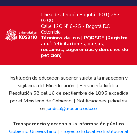
Línea de atención Bogotá: (601) 297
0200
Calle 12C Nº 6-25 - Bogotá D.C.
Colombia
Términos de uso
|
PQRSDF (Registra
aquí: felicitaciones, quejas,
reclamos, sugerencias y derechos de
petición)
Institución de educación superior sujeta a la inspección y
vigilancia del Mineducación. | Personería Jurídica:
Resolución 58 del 16 de septiembre de 1895 expedida
por el Ministerio de Gobierno. | Notificaciones judiciales
en
juridica@urosario.edu.co
Transparencia y acceso a la información pública
Gobierno Universitario
|
Proyecto Educativo Institucional