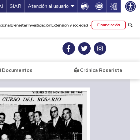
ía de servicios
Icon
Icon
Icon
AI
SIAR
Atención al usuario
cipal
Financiación
cional
Bienestar
Investigación
Extensión y sociedad
Documentos
Crónica Rosarista