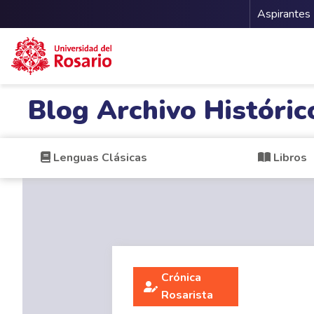
Menu 
Aspirantes
Pasar al contenido principal
Blog Archivo Históric
Lenguas Clásicas
Libros
Crónica
Rosarista