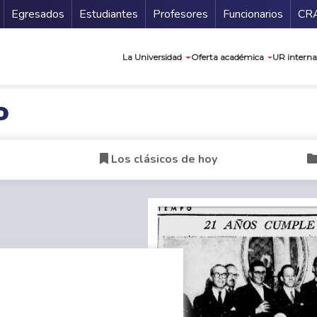
Secundario
Gu
Egresados
Estudiantes
Profesores
Funcionarios
CR
Navegación prin
La Universidad
Oferta académica
UR interna
o
Los clásicos de hoy