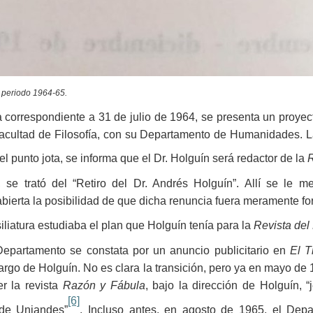
l periodo 1964-65.
a correspondiente a 31 de julio de 1964, se presenta un proye
acultad de Filosofía, con su Departamento de Humanidades. La 
 el punto jota, se informa que el Dr. Holguín será redactor de la
R
se trató del “Retiro del Dr. Andrés Holguín”. Allí se le m
erta la posibilidad de que dicha renuncia fuera meramente fo
liatura estudiaba el plan que Holguín tenía para la
Revista del
Departamento se constata por un anuncio publicitario en
El 
 cargo de Holguín. No es clara la transición, pero ya en mayo d
r la revista
Razón y Fábula
, bajo la dirección de Holguín,
[6]
 de Uniandes”
. Incluso antes, en agosto de 1965, el Dep